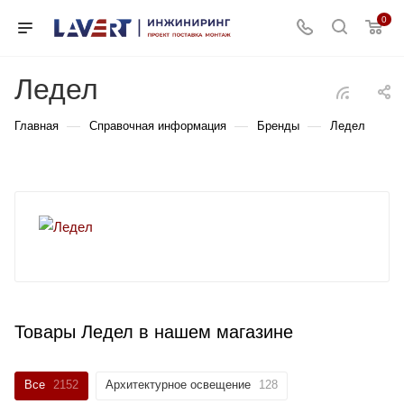
0
Ледел
—
—
—
Главная
Справочная информация
Бренды
Ледел
Товары Ледел в нашем магазине
Все
2152
Архитектурное освещение
128