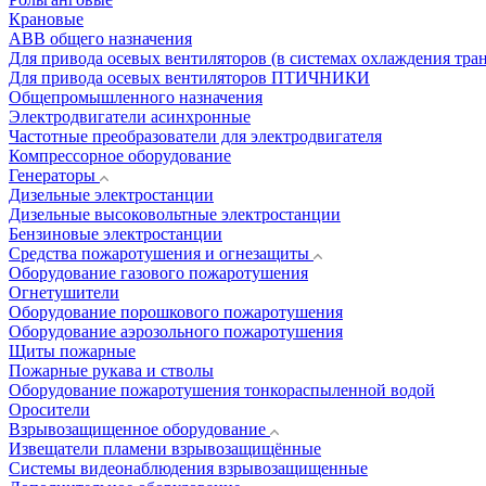
Крановые
АВВ общего назначения
Для привода осевых вентиляторов (в системах охлаждения тра
Для привода осевых вентиляторов ПТИЧНИКИ
Общепромышленного назначения
Электродвигатели асинхронные
Частотные преобразователи для электродвигателя
Компрессорное оборудование
Генераторы
Дизельные электростанции
Дизельные высоковольтные электростанции
Бензиновые электростанции
Средства пожаротушения и огнезащиты
Оборудование газового пожаротушения
Огнетушители
Оборудование порошкового пожаротушения
Оборудование аэрозольного пожаротушения
Щиты пожарные
Пожарные рукава и стволы
Оборудование пожаротушения тонкораспыленной водой
Оросители
Взрывозащищенное оборудование
Извещатели пламени взрывозащищённые
Системы видеонаблюдения взрывозащищенные