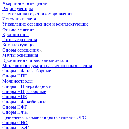
Аварийное освещение
Рециркуляторы
Светильники с датчиком движения
Источники света
Управление освещением и комплектующие
Фитоосвещение
Кронштейны
Готовые решения
Комплектующие
Опоры освещения
Мачты освещения
Кронштейны и закладные детали
Металлоконструкции различного назначения
Опоры НФ неразборные
Опоры НПГ
Молниеотводы
Опоры НП неразборные
Опоры НП разборные
Опоры НПК
Опоры НФ разборные
Опоры НФГ
Опоры НФК
Граненые силовые опоры освещения ОГС
Опоры ОНО
Опоры П-ФГ