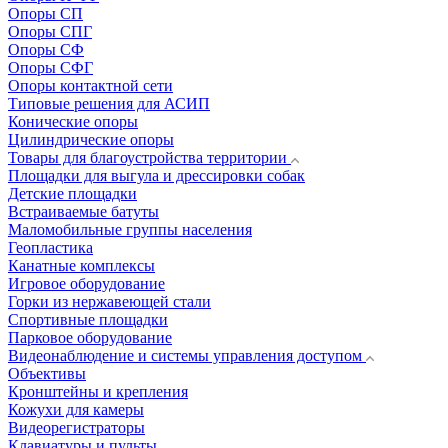
Опоры СП
Опоры СПГ
Опоры СФ
Опоры СФГ
Опоры контактной сети
Типовые решения для АСИП
Конические опоры
Цилиндрические опоры
Товары для благоустройства территории
Площадки для выгула и дрессировки собак
Детские площадки
Встраиваемые батуты
Маломобильные группы населения
Геопластика
Канатные комплексы
Игровое оборудование
Горки из нержавеющей стали
Спортивные площадки
Парковое оборудование
Видеонаблюдение и системы управления доступом
Объективы
Кронштейны и крепления
Кожухи для камеры
Видеорегистраторы
Клавиатуры и пульты