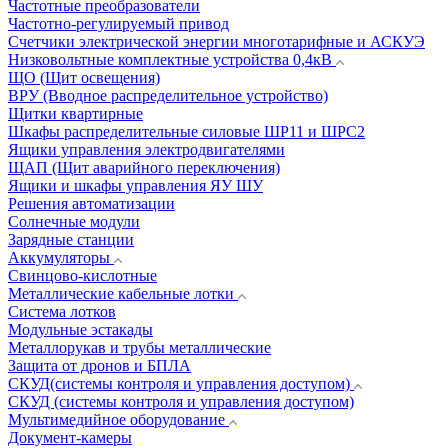
Частотные преобразователи
Частотно-регулируемый привод
Счетчики электрической энергии многотарифные и АСКУЭ
Низковольтные комплектные устройства 0,4кВ
ЩО (Щит освещения)
ВРУ (Вводное распределительное устройство)
Щитки квартирные
Шкафы распределительные силовые ШР11 и ШРС2
Ящики управления электродвигателями
ЩАП (Щит аварийного переключения)
Ящики и шкафы управления ЯУ ШУ
Решения автоматизации
Солнечные модули
Зарядные станции
Аккумуляторы
Свинцово-кислотные
Металлические кабельные лотки
Система лотков
Модульные эстакады
Металлорукав и трубы металлические
Защита от дронов и БПЛА
СКУД(системы контроля и управления доступом)
СКУД (системы контроля и управления доступом)
Мультимедийное оборудование
Документ-камеры