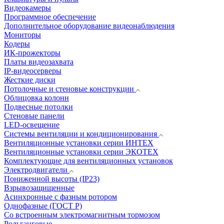
Видеокамеры
Программное обеспечение
Дополнительное оборудование видеонаблюдения
Мониторы
Кодеры
ИК-прожекторы
Платы видеозахвата
IP-видеосерверы
Жесткие диски
Потолочные и стеновые конструкции
Облицовка колонн
Подвесные потолки
Стеновые панели
LED-освещение
Системы вентиляции и кондиционирования
Вентиляционные установки серии ИНТЕХ
Вентиляционные установки серии ЭКОТЕХ
Комплектующие для вентиляционных установок
Электродвигатели
Пониженной высоты (IP23)
Взрывозащищенные
Асинхронные с фазным ротором
Однофазные (ГОСТ Р)
Со встроенным электромагнитным тормозом
Рольганговые