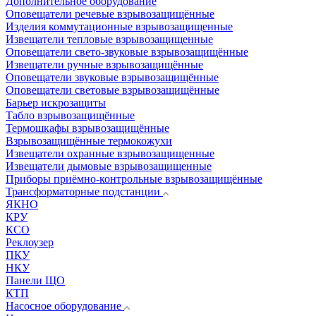
Дополнительное оборудование
Оповещатели речевые взрывозащищённые
Изделия коммутационные взрывозащищенные
Извещатели тепловые взрывозащищенные
Оповещатели свето-звуковые взрывозащищённые
Извещатели ручные взрывозащищённые
Оповещатели звуковые взрывозащищённые
Оповещатели световые взрывозащищённые
Барьер искрозащиты
Табло взрывозащищённые
Термошкафы взрывозащищённые
Взрывозащищённые термокожухи
Извещатели охранные взрывозащищенные
Извещатели дымовые взрывозащищенные
Приборы приёмно-контрольные взрывозащищённые
Трансформаторные подстанции
ЯКНО
КРУ
КСО
Реклоузер
ПКУ
НКУ
Панели ЩО
КТП
Насосное оборудование