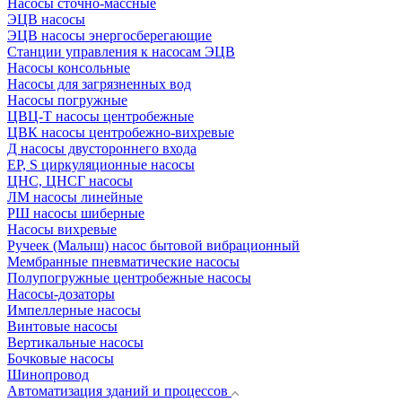
Насосы сточно-массные
ЭЦВ насосы
ЭЦВ насосы энергосберегающие
Станции управления к насосам ЭЦВ
Насосы консольные
Насосы для загрязненных вод
Насосы погружные
ЦВЦ-Т насосы центробежные
ЦВК насосы центробежно-вихревые
Д насосы двустороннего входа
EP, S циркуляционные насосы
ЦНС, ЦНСГ насосы
ЛМ насосы линейные
РШ насосы шиберные
Насосы вихревые
Ручеек (Малыш) насос бытовой вибрационный
Мембранные пневматические насосы
Полупогружные центробежные насосы
Насосы-дозаторы
Импеллерные насосы
Винтовые насосы
Вертикальные насосы
Бочковые насосы
Шинопровод
Автоматизация зданий и процессов