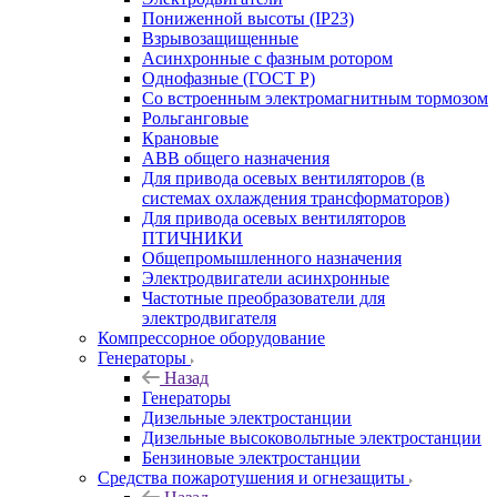
Пониженной высоты (IP23)
Взрывозащищенные
Асинхронные с фазным ротором
Однофазные (ГОСТ Р)
Со встроенным электромагнитным тормозом
Рольганговые
Крановые
АВВ общего назначения
Для привода осевых вентиляторов (в
системах охлаждения трансформаторов)
Для привода осевых вентиляторов
ПТИЧНИКИ
Общепромышленного назначения
Электродвигатели асинхронные
Частотные преобразователи для
электродвигателя
Компрессорное оборудование
Генераторы
Назад
Генераторы
Дизельные электростанции
Дизельные высоковольтные электростанции
Бензиновые электростанции
Средства пожаротушения и огнезащиты