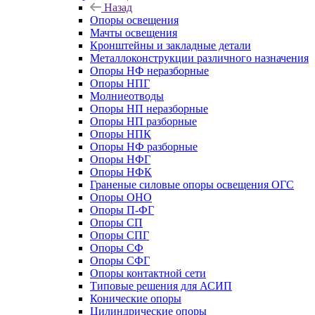
Назад
Опоры освещения
Мачты освещения
Кронштейны и закладные детали
Металлоконструкции различного назначения
Опоры НФ неразборные
Опоры НПГ
Молниеотводы
Опоры НП неразборные
Опоры НП разборные
Опоры НПК
Опоры НФ разборные
Опоры НФГ
Опоры НФК
Граненые силовые опоры освещения ОГС
Опоры ОНО
Опоры П-ФГ
Опоры СП
Опоры СПГ
Опоры СФ
Опоры СФГ
Опоры контактной сети
Типовые решения для АСИП
Конические опоры
Цилиндрические опоры