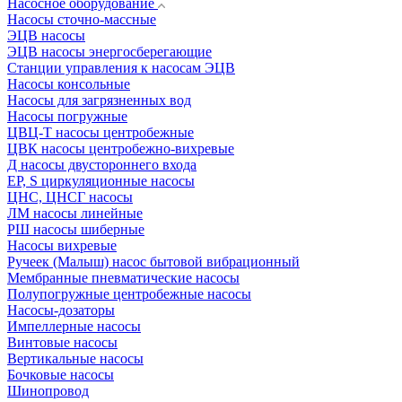
Насосное оборудование
Насосы сточно-массные
ЭЦВ насосы
ЭЦВ насосы энергосберегающие
Станции управления к насосам ЭЦВ
Насосы консольные
Насосы для загрязненных вод
Насосы погружные
ЦВЦ-Т насосы центробежные
ЦВК насосы центробежно-вихревые
Д насосы двустороннего входа
EP, S циркуляционные насосы
ЦНС, ЦНСГ насосы
ЛМ насосы линейные
РШ насосы шиберные
Насосы вихревые
Ручеек (Малыш) насос бытовой вибрационный
Мембранные пневматические насосы
Полупогружные центробежные насосы
Насосы-дозаторы
Импеллерные насосы
Винтовые насосы
Вертикальные насосы
Бочковые насосы
Шинопровод