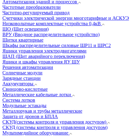
Автоматизация зданий и процессов
Частотные преобразователи
Частотно-регулируемый привод
Счетчики электрической энергии многотарифные и АСКУЭ
Низковольтные комплектные устройства 0,4кВ
ЩО (Щит освещения)
ВРУ (Вводное распределительное устройство)
Щитки квартирные
Шкафы распределительные силовые ШР11 и ШРС2
Ящики управления электродвигателями
ЩАП (Щит аварийного переключения)
Ящики и шкафы управления ЯУ ШУ
Решения автоматизации
Солнечные модули
Зарядные станции
Аккумуляторы
Свинцово-кислотные
Металлические кабельные лотки
Система лотков
Модульные эстакады
Металлорукав и трубы металлические
Защита от дронов и БПЛА
СКУД(системы контроля и управления доступом)
СКУД (системы контроля и управления доступом)
Мультимедийное оборудование