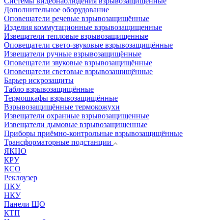
Системы видеонаблюдения взрывозащищенные
Дополнительное оборудование
Оповещатели речевые взрывозащищённые
Изделия коммутационные взрывозащищенные
Извещатели тепловые взрывозащищенные
Оповещатели свето-звуковые взрывозащищённые
Извещатели ручные взрывозащищённые
Оповещатели звуковые взрывозащищённые
Оповещатели световые взрывозащищённые
Барьер искрозащиты
Табло взрывозащищённые
Термошкафы взрывозащищённые
Взрывозащищённые термокожухи
Извещатели охранные взрывозащищенные
Извещатели дымовые взрывозащищенные
Приборы приёмно-контрольные взрывозащищённые
Трансформаторные подстанции
ЯКНО
КРУ
КСО
Реклоузер
ПКУ
НКУ
Панели ЩО
КТП