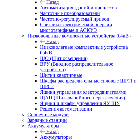
Назад
Автоматизация зданий и процессов
Частотные преобразователи
Частотно-регулируемый привод
Счетчики электрической энергии
многотарифные и АСКУЭ
Низковольтные комплектные устройства 0,4кВ
Назад
Низковольтные комплектные устройства
0,4кВ
ЩО (Щит освещения)
ВРУ (Вводное распределительное
устройство)
Щитки квартирные
Шкафы распределительные силовые ШР11 и
ШРС2
Ящики управления электродвигателями
ЩАП (Щит аварийного переключения)
Ящики и шкафы управления ЯУ ШУ
Решения автоматизации
Солнечные модули
Зарядные станции
Аккумуляторы
Назад
Аккумуляторы