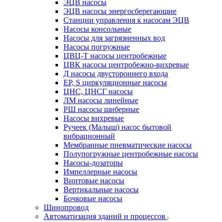
ЭЦВ насосы
ЭЦВ насосы энергосберегающие
Станции управления к насосам ЭЦВ
Насосы консольные
Насосы для загрязненных вод
Насосы погружные
ЦВЦ-Т насосы центробежные
ЦВК насосы центробежно-вихревые
Д насосы двустороннего входа
EP, S циркуляционные насосы
ЦНС, ЦНСГ насосы
ЛМ насосы линейные
РШ насосы шиберные
Насосы вихревые
Ручеек (Малыш) насос бытовой
вибрационный
Мембранные пневматические насосы
Полупогружные центробежные насосы
Насосы-дозаторы
Импеллерные насосы
Винтовые насосы
Вертикальные насосы
Бочковые насосы
Шинопровод
Автоматизация зданий и процессов