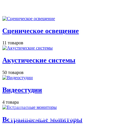
Cценическое освещение
11 товаров
Акустические системы
50 товаров
Видеостудии
4 товара
Освещение
Освещение
Освещение
Освещение
СТРОИТЕЛЬНЫЙ ГИПЕРМАРКЕТ «ЛЕРУА
Встраиваемые мониторы
Здания префектуры ТиНАО
Калужский завод путевых машин и гидроприводов
МЕРЛЕН»
Железнодорожный вокзал Арзамас-1