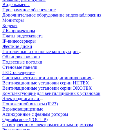
Видеокамеры
Программное обеспечение
Дополнительное оборудование видеонаблюдения
Мониторы
Кодеры
ИК-прожекторы
Платы видеозахвата
IP-видеосерверы
Жесткие диски
Потолочные и стеновые конструкции
Облицовка колонн
Подвесные потолки
Стеновые панели
LED-освещение
Системы вентиляции и кондиционирования
Вентиляционные установки серии ИНТЕХ
Вентиляционные установки серии ЭКОТЕХ
Комплектующие для вентиляционных установок
Электродвигатели
Пониженной высоты (IP23)
Взрывозащищенные
Асинхронные с фазным ротором
Однофазные (ГОСТ Р)
Со встроенным электромагнитным тормозом
Рольганговые