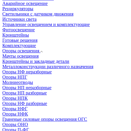
Аварийное освещение
Рециркуляторы
Светильники с датчиком движения
Источники света
Управление освещением и комплектующие
Фитоосвещение
Кронштейны
Готовые решения
Комплектующие
Опоры освещения
Мачты освещения
Кронштейны и закладные детали
Металлоконструкции различного назначения
Опоры НФ неразборные
Опоры НПГ
Молниеотводы
Опоры НП неразборные
Опоры НП разборные
Опоры НПК
Опоры НФ разборные
Опоры НФГ
Опоры НФК
Граненые силовые опоры освещения ОГС
Опоры ОНО
Опоры П-ФГ