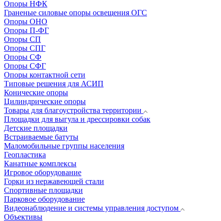
Опоры НФК
Граненые силовые опоры освещения ОГС
Опоры ОНО
Опоры П-ФГ
Опоры СП
Опоры СПГ
Опоры СФ
Опоры СФГ
Опоры контактной сети
Типовые решения для АСИП
Конические опоры
Цилиндрические опоры
Товары для благоустройства территории
Площадки для выгула и дрессировки собак
Детские площадки
Встраиваемые батуты
Маломобильные группы населения
Геопластика
Канатные комплексы
Игровое оборудование
Горки из нержавеющей стали
Спортивные площадки
Парковое оборудование
Видеонаблюдение и системы управления доступом
Объективы