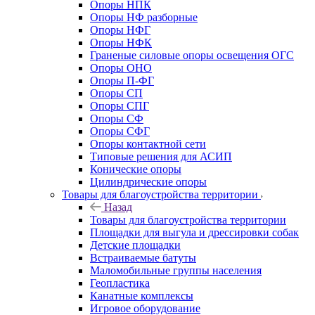
Опоры НПК
Опоры НФ разборные
Опоры НФГ
Опоры НФК
Граненые силовые опоры освещения ОГС
Опоры ОНО
Опоры П-ФГ
Опоры СП
Опоры СПГ
Опоры СФ
Опоры СФГ
Опоры контактной сети
Типовые решения для АСИП
Конические опоры
Цилиндрические опоры
Товары для благоустройства территории
Назад
Товары для благоустройства территории
Площадки для выгула и дрессировки собак
Детские площадки
Встраиваемые батуты
Маломобильные группы населения
Геопластика
Канатные комплексы
Игровое оборудование