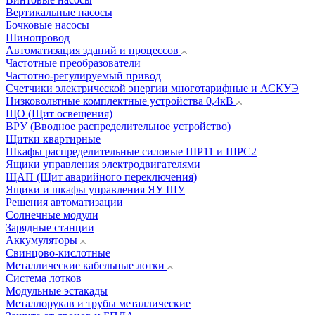
Вертикальные насосы
Бочковые насосы
Шинопровод
Автоматизация зданий и процессов
Частотные преобразователи
Частотно-регулируемый привод
Счетчики электрической энергии многотарифные и АСКУЭ
Низковольтные комплектные устройства 0,4кВ
ЩО (Щит освещения)
ВРУ (Вводное распределительное устройство)
Щитки квартирные
Шкафы распределительные силовые ШР11 и ШРС2
Ящики управления электродвигателями
ЩАП (Щит аварийного переключения)
Ящики и шкафы управления ЯУ ШУ
Решения автоматизации
Солнечные модули
Зарядные станции
Аккумуляторы
Свинцово-кислотные
Металлические кабельные лотки
Система лотков
Модульные эстакады
Металлорукав и трубы металлические