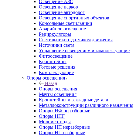
Освещение АЗС
Освещение парков
Освещение автодорог
Освещение спортивных объектов
Консольные светильники
Аварийное освещение
Рециркуляторы
Светильники с датчиком движения
Источники света
Управление освещением и комплектующие
Фитоосвещение
Кронштейны
Готовые решения
Комплектующие
Опоры освещения
Назад
Опоры освещения
Мачты освещения
Кронштейны и закладные детали
Металлоконструкции различного назначения
Опоры НФ неразборные
Опоры НПГ
Молниеотводы
Опоры НП неразборные
Опоры НП разборные