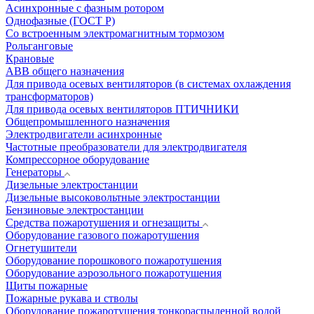
Асинхронные с фазным ротором
Однофазные (ГОСТ Р)
Со встроенным электромагнитным тормозом
Рольганговые
Крановые
АВВ общего назначения
Для привода осевых вентиляторов (в системах охлаждения
трансформаторов)
Для привода осевых вентиляторов ПТИЧНИКИ
Общепромышленного назначения
Электродвигатели асинхронные
Частотные преобразователи для электродвигателя
Компрессорное оборудование
Генераторы
Дизельные электростанции
Дизельные высоковольтные электростанции
Бензиновые электростанции
Средства пожаротушения и огнезащиты
Оборудование газового пожаротушения
Огнетушители
Оборудование порошкового пожаротушения
Оборудование аэрозольного пожаротушения
Щиты пожарные
Пожарные рукава и стволы
Оборудование пожаротушения тонкораспыленной водой