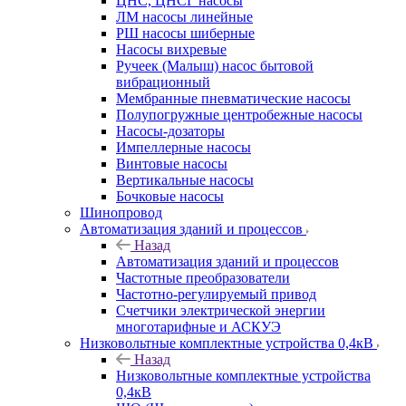
ЦНС, ЦНСГ насосы
ЛМ насосы линейные
РШ насосы шиберные
Насосы вихревые
Ручеек (Малыш) насос бытовой
вибрационный
Мембранные пневматические насосы
Полупогружные центробежные насосы
Насосы-дозаторы
Импеллерные насосы
Винтовые насосы
Вертикальные насосы
Бочковые насосы
Шинопровод
Автоматизация зданий и процессов
Назад
Автоматизация зданий и процессов
Частотные преобразователи
Частотно-регулируемый привод
Счетчики электрической энергии
многотарифные и АСКУЭ
Низковольтные комплектные устройства 0,4кВ
Назад
Низковольтные комплектные устройства
0,4кВ