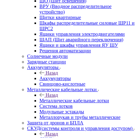
ЩО (Щит освещения)
ВРУ (Вводное распределительное
устройство)
Щитки квартирные
Шкафы распределительные силовые ШР11 и
ШРС2
Ящики управления электродвигателями
ЩАП (Щит аварийного переключения)
Ящики и шкафы управления ЯУ ШУ
Решения автоматизации
Солнечные модули
Зарядные станции
Аккумуляторы
Назад
Аккумуляторы
Свинцово-кислотные
Металлические кабельные лотки
Назад
Металлические кабельные лотки
Система лотков
Модульные эстакады
Металлорукав и трубы металлические
Защита от дронов и БПЛА
СКУД(системы контроля и управления доступом)
Назад