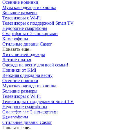
Осенние новинки
Мужская одежда из хлопка
Большие размеры
Телевизоры с Wi-Fi
Телевизоры с поддержкой Smart TV
Недорогие смартфоны
Смартфоны с 2 sim-картами
Камерофоны
Стильные диваны Castor
Показать еще
Хиты летней одежды
Летние платья
Одежда на весну для всей семьи!
Новинки от KMI
Верхняя одежда на весну
Осенние новинки
Мужская одежда из хлопка
Большие размеры
Телевизоры с Wi-Fi
Телевизоры с поддержкой Smart TV
Недорогие смартфоны
Освещение
Смартфоны с 2 sim-картами
Освещение
Освещение
Освещение
СТРОИТЕЛЬНЫЙ ГИПЕРМАРКЕТ «ЛЕРУА
Камерофоны
Здания префектуры ТиНАО
Калужский завод путевых машин и гидроприводов
МЕРЛЕН»
Железнодорожный вокзал Арзамас-1
Стильные диваны Castor
Показать еще