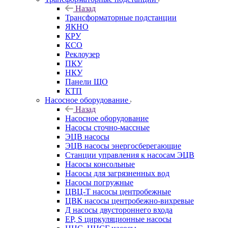
Назад
Трансформаторные подстанции
ЯКНО
КРУ
КСО
Реклоузер
ПКУ
НКУ
Панели ЩО
КТП
Насосное оборудование
Назад
Насосное оборудование
Насосы сточно-массные
ЭЦВ насосы
ЭЦВ насосы энергосберегающие
Станции управления к насосам ЭЦВ
Насосы консольные
Насосы для загрязненных вод
Насосы погружные
ЦВЦ-Т насосы центробежные
ЦВК насосы центробежно-вихревые
Д насосы двустороннего входа
EP, S циркуляционные насосы