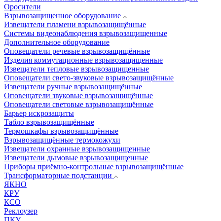
Оросители
Взрывозащищенное оборудование
Извещатели пламени взрывозащищённые
Системы видеонаблюдения взрывозащищенные
Дополнительное оборудование
Оповещатели речевые взрывозащищённые
Изделия коммутационные взрывозащищенные
Извещатели тепловые взрывозащищенные
Оповещатели свето-звуковые взрывозащищённые
Извещатели ручные взрывозащищённые
Оповещатели звуковые взрывозащищённые
Оповещатели световые взрывозащищённые
Барьер искрозащиты
Табло взрывозащищённые
Термошкафы взрывозащищённые
Взрывозащищённые термокожухи
Извещатели охранные взрывозащищенные
Извещатели дымовые взрывозащищенные
Приборы приёмно-контрольные взрывозащищённые
Трансформаторные подстанции
ЯКНО
КРУ
КСО
Реклоузер
ПКУ