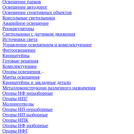
Освещение парков
Освещение автодорог
Освещение спортивных объектов
Консольные светильники
Аварийное освещение
Рециркуляторы
Светильники с датчиком движения
Источники света
Управление освещением и комплектующие
Фитоосвещение
Кронштейны
Готовые решения
Комплектующие
Опоры освещения
Мачты освещения
Кронштейны и закладные детали
Металлоконструкции различного назначения
Опоры НФ неразборные
Опоры НПГ
Молниеотводы
Опоры НП неразборные
Опоры НП разборные
Опоры НПК
Опоры НФ разборные
Опоры НФГ