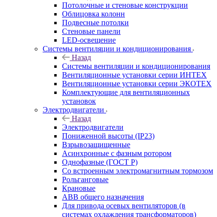
Потолочные и стеновые конструкции
Облицовка колонн
Подвесные потолки
Стеновые панели
LED-освещение
Системы вентиляции и кондиционирования
Назад
Системы вентиляции и кондиционирования
Вентиляционные установки серии ИНТЕХ
Вентиляционные установки серии ЭКОТЕХ
Комплектующие для вентиляционных
установок
Электродвигатели
Назад
Электродвигатели
Пониженной высоты (IP23)
Взрывозащищенные
Асинхронные с фазным ротором
Однофазные (ГОСТ Р)
Со встроенным электромагнитным тормозом
Рольганговые
Крановые
АВВ общего назначения
Для привода осевых вентиляторов (в
системах охлаждения трансформаторов)