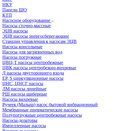
НКУ
Панели ЩО
КТП
Насосное оборудование
Насосы сточно-массные
ЭЦВ насосы
ЭЦВ насосы энергосберегающие
Станции управления к насосам ЭЦВ
Насосы консольные
Насосы для загрязненных вод
Насосы погружные
ЦВЦ-Т насосы центробежные
ЦВК насосы центробежно-вихревые
Д насосы двустороннего входа
EP, S циркуляционные насосы
ЦНС, ЦНСГ насосы
ЛМ насосы линейные
РШ насосы шиберные
Насосы вихревые
Ручеек (Малыш) насос бытовой вибрационный
Мембранные пневматические насосы
Полупогружные центробежные насосы
Насосы-дозаторы
Импеллерные насосы
Винтовые насосы