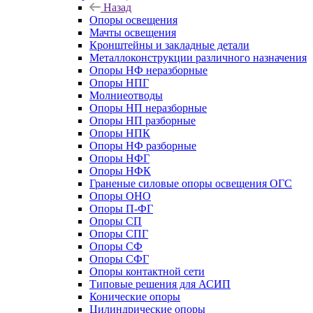
Назад
Опоры освещения
Мачты освещения
Кронштейны и закладные детали
Металлоконструкции различного назначения
Опоры НФ неразборные
Опоры НПГ
Молниеотводы
Опоры НП неразборные
Опоры НП разборные
Опоры НПК
Опоры НФ разборные
Опоры НФГ
Опоры НФК
Граненые силовые опоры освещения ОГС
Опоры ОНО
Опоры П-ФГ
Опоры СП
Опоры СПГ
Опоры СФ
Опоры СФГ
Опоры контактной сети
Типовые решения для АСИП
Конические опоры
Цилиндрические опоры