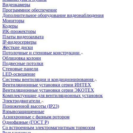
Видеокамеры
Программное обеспечение
Дополнительное оборудование видеонаблюдения
Мониторы
Кодеры
ИК-прожекторы
Платы видеозахвата
IP-видеосерверы
Жесткие диски
Потолочные и стеновые конструкции
Облицовка колонн
Подвесные потолки
Стеновые панели
LED-освещение
Системы вентиляции и кондиционирования
Вентиляционные установки серии ИНТЕХ
Вентиляционные установки серии ЭКОТЕХ
Комплектующие для вентиляционных установок
Электродвигатели
Пониженной высоты (IP23)
Взрывозащищенные
Асинхронные с фазным ротором
Однофазные (ГОСТ Р)
Со встроенным электромагнитным тормозом
Рольганговые