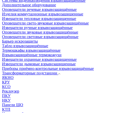
Системы видеонаблюдения взрывозащищенные
Дополнительное оборудование
Оповещатели речевые взрывозащищённые
Изделия коммутационные взрывозащищенные
Извещатели тепловые взрывозащищенные
Оповещатели свето-звуковые взрывозащищённые
Извещатели ручные взрывозащищённые
Оповещатели звуковые взрывозащищённые
Оповещатели световые взрывозащищённые
Барьер искрозащиты
Табло взрывозащищённые
Термошкафы взрывозащищённые
Взрывозащищённые термокожухи
Извещатели охранные взрывозащищенные
Извещатели дымовые взрывозащищенные
Приборы приёмно-контрольные взрывозащищённые
Трансформаторные подстанции
ЯКНО
КРУ
КСО
Реклоузер
ПКУ
НКУ
Панели ЩО
КТП