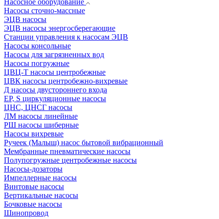
Насосное оборудование
Насосы сточно-массные
ЭЦВ насосы
ЭЦВ насосы энергосберегающие
Станции управления к насосам ЭЦВ
Насосы консольные
Насосы для загрязненных вод
Насосы погружные
ЦВЦ-Т насосы центробежные
ЦВК насосы центробежно-вихревые
Д насосы двустороннего входа
EP, S циркуляционные насосы
ЦНС, ЦНСГ насосы
ЛМ насосы линейные
РШ насосы шиберные
Насосы вихревые
Ручеек (Малыш) насос бытовой вибрационный
Мембранные пневматические насосы
Полупогружные центробежные насосы
Насосы-дозаторы
Импеллерные насосы
Винтовые насосы
Вертикальные насосы
Бочковые насосы
Шинопровод