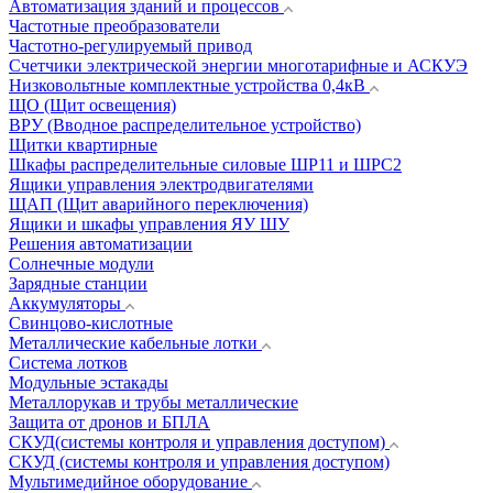
Автоматизация зданий и процессов
Частотные преобразователи
Частотно-регулируемый привод
Счетчики электрической энергии многотарифные и АСКУЭ
Низковольтные комплектные устройства 0,4кВ
ЩО (Щит освещения)
ВРУ (Вводное распределительное устройство)
Щитки квартирные
Шкафы распределительные силовые ШР11 и ШРС2
Ящики управления электродвигателями
ЩАП (Щит аварийного переключения)
Ящики и шкафы управления ЯУ ШУ
Решения автоматизации
Солнечные модули
Зарядные станции
Аккумуляторы
Свинцово-кислотные
Металлические кабельные лотки
Система лотков
Модульные эстакады
Металлорукав и трубы металлические
Защита от дронов и БПЛА
СКУД(системы контроля и управления доступом)
СКУД (системы контроля и управления доступом)
Мультимедийное оборудование