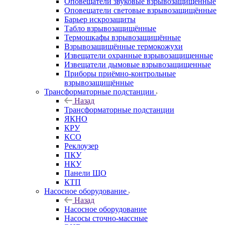
Оповещатели звуковые взрывозащищённые
Оповещатели световые взрывозащищённые
Барьер искрозащиты
Табло взрывозащищённые
Термошкафы взрывозащищённые
Взрывозащищённые термокожухи
Извещатели охранные взрывозащищенные
Извещатели дымовые взрывозащищенные
Приборы приёмно-контрольные
взрывозащищённые
Трансформаторные подстанции
Назад
Трансформаторные подстанции
ЯКНО
КРУ
КСО
Реклоузер
ПКУ
НКУ
Панели ЩО
КТП
Насосное оборудование
Назад
Насосное оборудование
Насосы сточно-массные