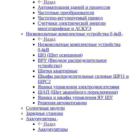
Назад
Автоматизация зданий и процессов
Частотные преобразователи
Частотно-регулируемый привод
Счетчики электрической энергии
многотарифные и АСКУЭ
Низковольтные комплектные устройства 0,4кВ
Назад
Низковольтные комплектные устройства
0,4кВ
ЩО (Щит освещения)
ВРУ (Вводное распределительное
устройство)
Щитки квартирные
Шкафы распределительные силовые ШР11 и
ШРС2
Ящики управления электродвигателями
ЩАП (Щит аварийного переключения)
Ящики и шкафы управления ЯУ ШУ
Решения автоматизации
Солнечные модули
Зарядные станции
Аккумуляторы
Назад
Аккумуляторы