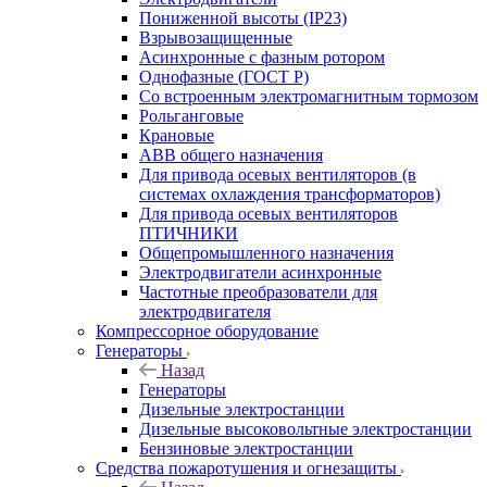
Пониженной высоты (IP23)
Взрывозащищенные
Асинхронные с фазным ротором
Однофазные (ГОСТ Р)
Со встроенным электромагнитным тормозом
Рольганговые
Крановые
АВВ общего назначения
Для привода осевых вентиляторов (в
системах охлаждения трансформаторов)
Для привода осевых вентиляторов
ПТИЧНИКИ
Общепромышленного назначения
Электродвигатели асинхронные
Частотные преобразователи для
электродвигателя
Компрессорное оборудование
Генераторы
Назад
Генераторы
Дизельные электростанции
Дизельные высоковольтные электростанции
Бензиновые электростанции
Средства пожаротушения и огнезащиты