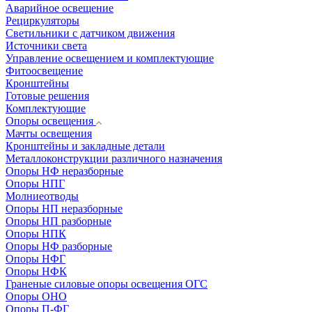
Аварийное освещение
Рециркуляторы
Светильники с датчиком движения
Источники света
Управление освещением и комплектующие
Фитоосвещение
Кронштейны
Готовые решения
Комплектующие
Опоры освещения
Мачты освещения
Кронштейны и закладные детали
Металлоконструкции различного назначения
Опоры НФ неразборные
Опоры НПГ
Молниеотводы
Опоры НП неразборные
Опоры НП разборные
Опоры НПК
Опоры НФ разборные
Опоры НФГ
Опоры НФК
Граненые силовые опоры освещения ОГС
Опоры ОНО
Опоры П-ФГ