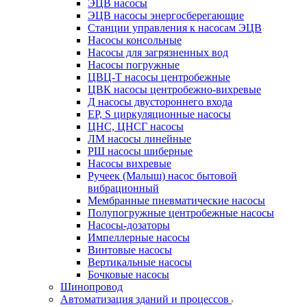
ЭЦВ насосы
ЭЦВ насосы энергосберегающие
Станции управления к насосам ЭЦВ
Насосы консольные
Насосы для загрязненных вод
Насосы погружные
ЦВЦ-Т насосы центробежные
ЦВК насосы центробежно-вихревые
Д насосы двустороннего входа
EP, S циркуляционные насосы
ЦНС, ЦНСГ насосы
ЛМ насосы линейные
РШ насосы шиберные
Насосы вихревые
Ручеек (Малыш) насос бытовой
вибрационный
Мембранные пневматические насосы
Полупогружные центробежные насосы
Насосы-дозаторы
Импеллерные насосы
Винтовые насосы
Вертикальные насосы
Бочковые насосы
Шинопровод
Автоматизация зданий и процессов