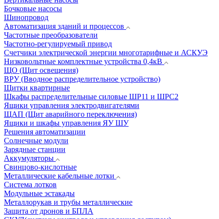
Бочковые насосы
Шинопровод
Автоматизация зданий и процессов
Частотные преобразователи
Частотно-регулируемый привод
Счетчики электрической энергии многотарифные и АСКУЭ
Низковольтные комплектные устройства 0,4кВ
ЩО (Щит освещения)
ВРУ (Вводное распределительное устройство)
Щитки квартирные
Шкафы распределительные силовые ШР11 и ШРС2
Ящики управления электродвигателями
ЩАП (Щит аварийного переключения)
Ящики и шкафы управления ЯУ ШУ
Решения автоматизации
Солнечные модули
Зарядные станции
Аккумуляторы
Свинцово-кислотные
Металлические кабельные лотки
Система лотков
Модульные эстакады
Металлорукав и трубы металлические
Защита от дронов и БПЛА