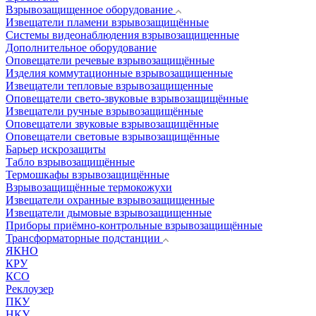
Взрывозащищенное оборудование
Извещатели пламени взрывозащищённые
Системы видеонаблюдения взрывозащищенные
Дополнительное оборудование
Оповещатели речевые взрывозащищённые
Изделия коммутационные взрывозащищенные
Извещатели тепловые взрывозащищенные
Оповещатели свето-звуковые взрывозащищённые
Извещатели ручные взрывозащищённые
Оповещатели звуковые взрывозащищённые
Оповещатели световые взрывозащищённые
Барьер искрозащиты
Табло взрывозащищённые
Термошкафы взрывозащищённые
Взрывозащищённые термокожухи
Извещатели охранные взрывозащищенные
Извещатели дымовые взрывозащищенные
Приборы приёмно-контрольные взрывозащищённые
Трансформаторные подстанции
ЯКНО
КРУ
КСО
Реклоузер
ПКУ
НКУ