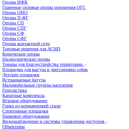
Опоры НФК
Граненые силовые опоры освещения ОГС
Опоры ОНО
Опоры П-ФГ
Опоры СП
Опоры СПГ
Опоры СФ
Опоры СФГ
Опоры контактной сети
Типовые решения для АСИП
Конические опоры
Цилиндрические опоры
Товары для благоустройства территории
Площадки для выгула и дрессировки собак
Детские площадки
Встраиваемые батуты
Маломобильные группы населения
Геопластика
Канатные комплексы
Игровое оборудование
Горки из нержавеющей стали
Спортивные площадки
Парковое оборудование
Видеонаблюдение и системы управления доступом
Объективы