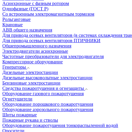
Асинхронные с фазным ротором
Однофазные (ГОСТ Р)
Со встроенным электромагнитным тормозом
Рольганговые
Крановые
АВВ общего назначения
Для привода осевых вентиляторов (в системах охлаждения тра
Для привода осевых вентиляторов ПТИЧНИКИ
Общепромышленного назначения
Электродвигатели асинхронные
Частотные преобразователи для электродвигателя
Компрессорное оборудование
Генераторы
Дизельные электростанции
Дизельные высоковольтные электростанции
Бензиновые электростанции
Средства пожаротушения и огнезащиты
Оборудование газового пожаротушения
Огнетушители
Оборудование порошкового пожаротушения
Оборудование аэрозольного пожаротушения
Щиты пожарные
Пожарные рукава и стволы
Оборудование пожаротушения тонкораспыленной водой
Оросители