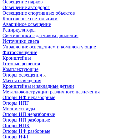
Освещение парков
Освещение автодорог
Освещение спортивных объектов
Консольные светильники
Аварийное освещение
Рециркуляторы
Светильники с датчиком движения
Источники света
Управление освещением и комплектующие
Фитоосвещение
Кронштейны
Готовые решения
Комплектующие
Опоры освещения
Мачты освещения
Кронштейны и закладные детали
Металлоконструкции различного назначения
Опоры НФ неразборные
Опоры НПГ
Молниеотводы
Опоры НП неразборные
Опоры НП разборные
Опоры НПК
Опоры НФ разборные
Опоры НФГ