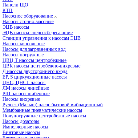
Панели ЩО
КТП
Насосное оборудование
Насосы сточно-массные
ЭЦВ насосы
ЭЦВ насосы энергосберегающие
Станции управления к насосам ЭЦВ
Насосы консольные
Насосы для загрязненных вод
Насосы погружные
ЦВЦ-Т насосы центробежные
ЦВК насосы центробежно-вихревые
Д насосы двустороннего входа
EP, S циркуляционные насосы
ЦНС, ЦНСГ насосы
ЛМ насосы линейные
РШ насосы шиберные
Насосы вихревые
Ручеек (Малыш) насос бытовой вибрационный
Мембранные пневматические насосы
Полупогружные центробежные насосы
Насосы-дозаторы
Импеллерные насосы
Винтовые насосы
Вертикальные насосы