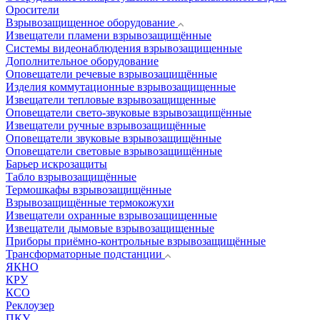
Оросители
Взрывозащищенное оборудование
Извещатели пламени взрывозащищённые
Системы видеонаблюдения взрывозащищенные
Дополнительное оборудование
Оповещатели речевые взрывозащищённые
Изделия коммутационные взрывозащищенные
Извещатели тепловые взрывозащищенные
Оповещатели свето-звуковые взрывозащищённые
Извещатели ручные взрывозащищённые
Оповещатели звуковые взрывозащищённые
Оповещатели световые взрывозащищённые
Барьер искрозащиты
Табло взрывозащищённые
Термошкафы взрывозащищённые
Взрывозащищённые термокожухи
Извещатели охранные взрывозащищенные
Извещатели дымовые взрывозащищенные
Приборы приёмно-контрольные взрывозащищённые
Трансформаторные подстанции
ЯКНО
КРУ
КСО
Реклоузер
ПКУ