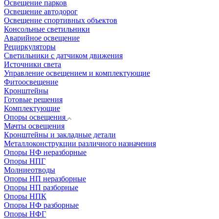
Освещение парков
Освещение автодорог
Освещение спортивных объектов
Консольные светильники
Аварийное освещение
Рециркуляторы
Светильники с датчиком движения
Источники света
Управление освещением и комплектующие
Фитоосвещение
Кронштейны
Готовые решения
Комплектующие
Опоры освещения
Мачты освещения
Кронштейны и закладные детали
Металлоконструкции различного назначения
Опоры НФ неразборные
Опоры НПГ
Молниеотводы
Опоры НП неразборные
Опоры НП разборные
Опоры НПК
Опоры НФ разборные
Опоры НФГ