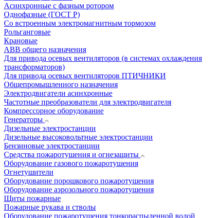
Асинхронные с фазным ротором
Однофазные (ГОСТ Р)
Со встроенным электромагнитным тормозом
Рольганговые
Крановые
АВВ общего назначения
Для привода осевых вентиляторов (в системах охлаждения
трансформаторов)
Для привода осевых вентиляторов ПТИЧНИКИ
Общепромышленного назначения
Электродвигатели асинхронные
Частотные преобразователи для электродвигателя
Компрессорное оборудование
Генераторы
Дизельные электростанции
Дизельные высоковольтные электростанции
Бензиновые электростанции
Средства пожаротушения и огнезащиты
Оборудование газового пожаротушения
Огнетушители
Оборудование порошкового пожаротушения
Оборудование аэрозольного пожаротушения
Щиты пожарные
Пожарные рукава и стволы
Оборудование пожаротушения тонкораспыленной водой