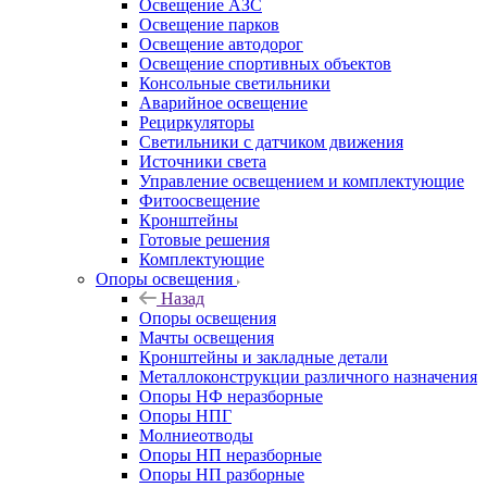
Освещение АЗС
Освещение парков
Освещение автодорог
Освещение спортивных объектов
Консольные светильники
Аварийное освещение
Рециркуляторы
Светильники с датчиком движения
Источники света
Управление освещением и комплектующие
Фитоосвещение
Кронштейны
Готовые решения
Комплектующие
Опоры освещения
Назад
Опоры освещения
Мачты освещения
Кронштейны и закладные детали
Металлоконструкции различного назначения
Опоры НФ неразборные
Опоры НПГ
Молниеотводы
Опоры НП неразборные
Опоры НП разборные