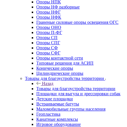
Опоры НПК
Опоры НФ разборные
Опоры НФГ
Опоры НФК
Граненые силовые опоры освещения ОГС
Опоры ОНО
Опоры П-ФГ
Опоры СП
Опоры СПГ
Опоры СФ
Опоры СФГ
Опоры контактной сети
Типовые решения для АСИП
Конические опоры
Цилиндрические опоры
Товары для благоустройства территории
Назад
Товары для благоустройства территории
Площадки для выгула и дрессировки собак
Детские площадки
Встраиваемые батуты
Маломобильные группы населения
Геопластика
Канатные комплексы
Игровое оборудование