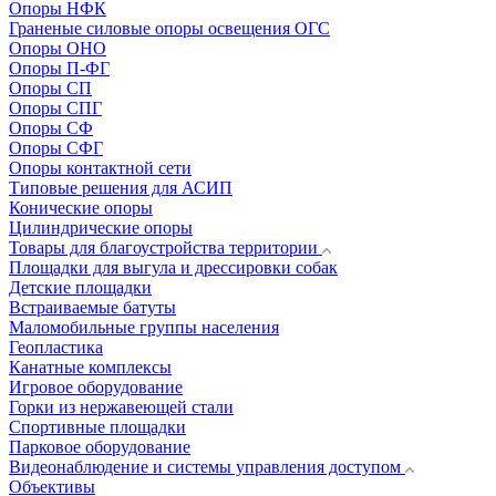
Опоры НФК
Граненые силовые опоры освещения ОГС
Опоры ОНО
Опоры П-ФГ
Опоры СП
Опоры СПГ
Опоры СФ
Опоры СФГ
Опоры контактной сети
Типовые решения для АСИП
Конические опоры
Цилиндрические опоры
Товары для благоустройства территории
Площадки для выгула и дрессировки собак
Детские площадки
Встраиваемые батуты
Маломобильные группы населения
Геопластика
Канатные комплексы
Игровое оборудование
Горки из нержавеющей стали
Спортивные площадки
Парковое оборудование
Видеонаблюдение и системы управления доступом
Объективы