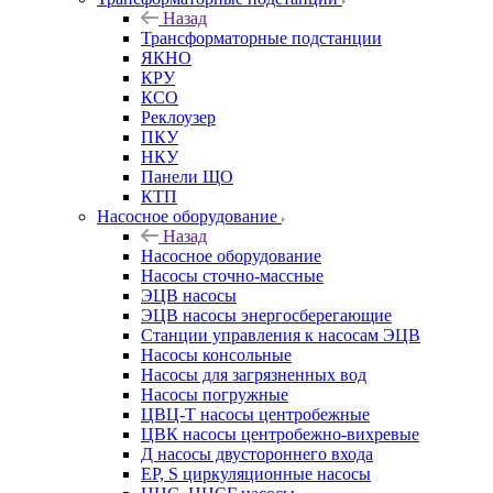
Назад
Трансформаторные подстанции
ЯКНО
КРУ
КСО
Реклоузер
ПКУ
НКУ
Панели ЩО
КТП
Насосное оборудование
Назад
Насосное оборудование
Насосы сточно-массные
ЭЦВ насосы
ЭЦВ насосы энергосберегающие
Станции управления к насосам ЭЦВ
Насосы консольные
Насосы для загрязненных вод
Насосы погружные
ЦВЦ-Т насосы центробежные
ЦВК насосы центробежно-вихревые
Д насосы двустороннего входа
EP, S циркуляционные насосы