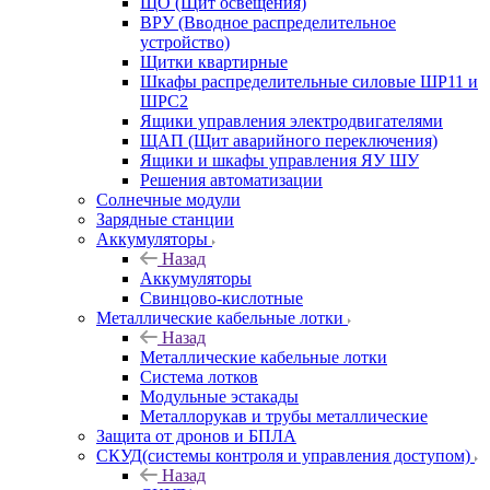
ЩО (Щит освещения)
ВРУ (Вводное распределительное
устройство)
Щитки квартирные
Шкафы распределительные силовые ШР11 и
ШРС2
Ящики управления электродвигателями
ЩАП (Щит аварийного переключения)
Ящики и шкафы управления ЯУ ШУ
Решения автоматизации
Солнечные модули
Зарядные станции
Аккумуляторы
Назад
Аккумуляторы
Свинцово-кислотные
Металлические кабельные лотки
Назад
Металлические кабельные лотки
Система лотков
Модульные эстакады
Металлорукав и трубы металлические
Защита от дронов и БПЛА
СКУД(системы контроля и управления доступом)
Назад