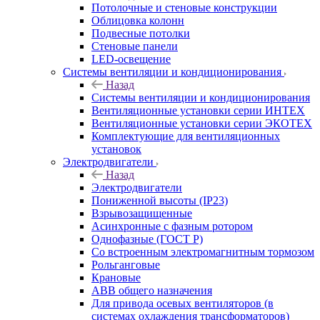
Потолочные и стеновые конструкции
Облицовка колонн
Подвесные потолки
Стеновые панели
LED-освещение
Системы вентиляции и кондиционирования
Назад
Системы вентиляции и кондиционирования
Вентиляционные установки серии ИНТЕХ
Вентиляционные установки серии ЭКОТЕХ
Комплектующие для вентиляционных
установок
Электродвигатели
Назад
Электродвигатели
Пониженной высоты (IP23)
Взрывозащищенные
Асинхронные с фазным ротором
Однофазные (ГОСТ Р)
Со встроенным электромагнитным тормозом
Рольганговые
Крановые
АВВ общего назначения
Для привода осевых вентиляторов (в
системах охлаждения трансформаторов)