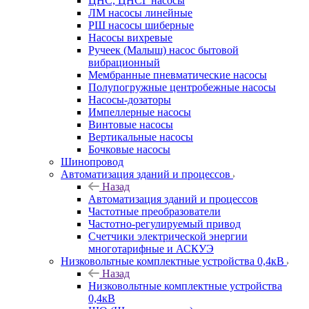
ЦНС, ЦНСГ насосы
ЛМ насосы линейные
РШ насосы шиберные
Насосы вихревые
Ручеек (Малыш) насос бытовой
вибрационный
Мембранные пневматические насосы
Полупогружные центробежные насосы
Насосы-дозаторы
Импеллерные насосы
Винтовые насосы
Вертикальные насосы
Бочковые насосы
Шинопровод
Автоматизация зданий и процессов
Назад
Автоматизация зданий и процессов
Частотные преобразователи
Частотно-регулируемый привод
Счетчики электрической энергии
многотарифные и АСКУЭ
Низковольтные комплектные устройства 0,4кВ
Назад
Низковольтные комплектные устройства
0,4кВ