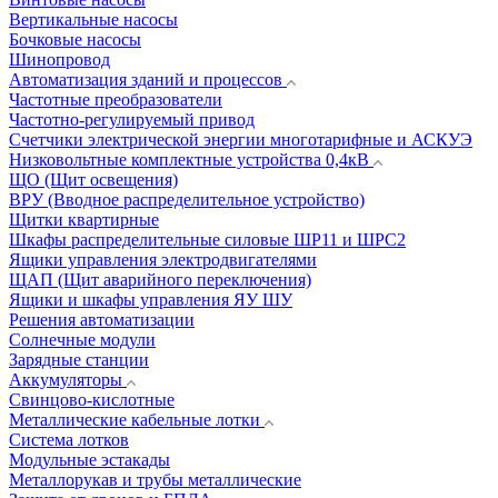
Вертикальные насосы
Бочковые насосы
Шинопровод
Автоматизация зданий и процессов
Частотные преобразователи
Частотно-регулируемый привод
Счетчики электрической энергии многотарифные и АСКУЭ
Низковольтные комплектные устройства 0,4кВ
ЩО (Щит освещения)
ВРУ (Вводное распределительное устройство)
Щитки квартирные
Шкафы распределительные силовые ШР11 и ШРС2
Ящики управления электродвигателями
ЩАП (Щит аварийного переключения)
Ящики и шкафы управления ЯУ ШУ
Решения автоматизации
Солнечные модули
Зарядные станции
Аккумуляторы
Свинцово-кислотные
Металлические кабельные лотки
Система лотков
Модульные эстакады
Металлорукав и трубы металлические