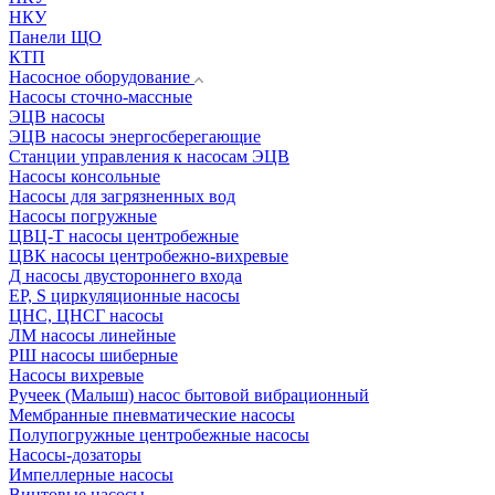
НКУ
Панели ЩО
КТП
Насосное оборудование
Насосы сточно-массные
ЭЦВ насосы
ЭЦВ насосы энергосберегающие
Станции управления к насосам ЭЦВ
Насосы консольные
Насосы для загрязненных вод
Насосы погружные
ЦВЦ-Т насосы центробежные
ЦВК насосы центробежно-вихревые
Д насосы двустороннего входа
EP, S циркуляционные насосы
ЦНС, ЦНСГ насосы
ЛМ насосы линейные
РШ насосы шиберные
Насосы вихревые
Ручеек (Малыш) насос бытовой вибрационный
Мембранные пневматические насосы
Полупогружные центробежные насосы
Насосы-дозаторы
Импеллерные насосы
Винтовые насосы