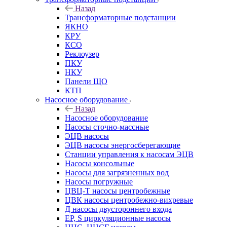
Назад
Трансформаторные подстанции
ЯКНО
КРУ
КСО
Реклоузер
ПКУ
НКУ
Панели ЩО
КТП
Насосное оборудование
Назад
Насосное оборудование
Насосы сточно-массные
ЭЦВ насосы
ЭЦВ насосы энергосберегающие
Станции управления к насосам ЭЦВ
Насосы консольные
Насосы для загрязненных вод
Насосы погружные
ЦВЦ-Т насосы центробежные
ЦВК насосы центробежно-вихревые
Д насосы двустороннего входа
EP, S циркуляционные насосы