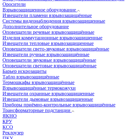
Оросители
Взрывозащищенное оборудование
Извещатели пламени взрывозащищённые
Системы видеонаблюдения взрывозащищенные
Дополнительное оборудование
Оповещатели речевые взрывозащищённые
Изделия коммутационные взрывозащищенные
Извещатели тепловые взрывозащищенные
Оповещатели свето-звуковые взрывозащищённые
Извещатели ручные взрывозащищённые
Оповещатели звуковые взрывозащищённые
Оповещатели световые взрывозащищённые
Барьер искрозащиты
Табло взрывозащищённые
Термошкафы взрывозащищённые
Взрывозащищённые термокожухи
Извещатели охранные взрывозащищенные
Извещатели дымовые взрывозащищенные
Приборы приёмно-контрольные взрывозащищённые
Трансформаторные подстанции
ЯКНО
КРУ
КСО
Реклоузер
ПКУ