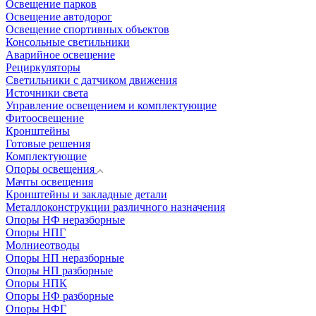
Освещение парков
Освещение автодорог
Освещение спортивных объектов
Консольные светильники
Аварийное освещение
Рециркуляторы
Светильники с датчиком движения
Источники света
Управление освещением и комплектующие
Фитоосвещение
Кронштейны
Готовые решения
Комплектующие
Опоры освещения
Мачты освещения
Кронштейны и закладные детали
Металлоконструкции различного назначения
Опоры НФ неразборные
Опоры НПГ
Молниеотводы
Опоры НП неразборные
Опоры НП разборные
Опоры НПК
Опоры НФ разборные
Опоры НФГ