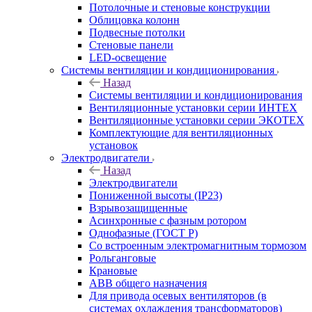
Потолочные и стеновые конструкции
Облицовка колонн
Подвесные потолки
Стеновые панели
LED-освещение
Системы вентиляции и кондиционирования
Назад
Системы вентиляции и кондиционирования
Вентиляционные установки серии ИНТЕХ
Вентиляционные установки серии ЭКОТЕХ
Комплектующие для вентиляционных
установок
Электродвигатели
Назад
Электродвигатели
Пониженной высоты (IP23)
Взрывозащищенные
Асинхронные с фазным ротором
Однофазные (ГОСТ Р)
Со встроенным электромагнитным тормозом
Рольганговые
Крановые
АВВ общего назначения
Для привода осевых вентиляторов (в
системах охлаждения трансформаторов)