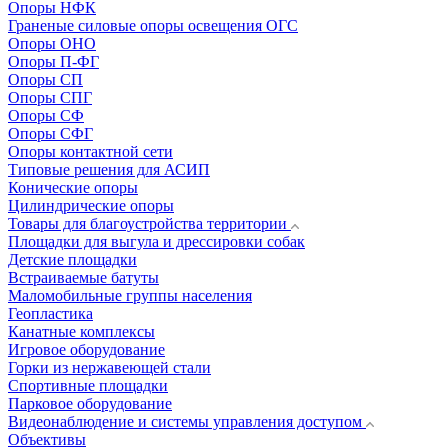
Опоры НФК
Граненые силовые опоры освещения ОГС
Опоры ОНО
Опоры П-ФГ
Опоры СП
Опоры СПГ
Опоры СФ
Опоры СФГ
Опоры контактной сети
Типовые решения для АСИП
Конические опоры
Цилиндрические опоры
Товары для благоустройства территории
Площадки для выгула и дрессировки собак
Детские площадки
Встраиваемые батуты
Маломобильные группы населения
Геопластика
Канатные комплексы
Игровое оборудование
Горки из нержавеющей стали
Спортивные площадки
Парковое оборудование
Видеонаблюдение и системы управления доступом
Объективы