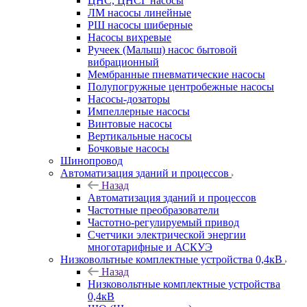
ЦНС, ЦНСГ насосы
ЛМ насосы линейные
РШ насосы шиберные
Насосы вихревые
Ручеек (Малыш) насос бытовой
вибрационный
Мембранные пневматические насосы
Полупогружные центробежные насосы
Насосы-дозаторы
Импеллерные насосы
Винтовые насосы
Вертикальные насосы
Бочковые насосы
Шинопровод
Автоматизация зданий и процессов
Назад
Автоматизация зданий и процессов
Частотные преобразователи
Частотно-регулируемый привод
Счетчики электрической энергии
многотарифные и АСКУЭ
Низковольтные комплектные устройства 0,4кВ
Назад
Низковольтные комплектные устройства
0,4кВ