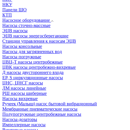
НКУ
Панели ЩО
КТП
Насосное оборудование
Насосы сточно-массные
ЭЦВ насосы
ЭЦВ насосы энергосберегающие
Станции управления к насосам ЭЦВ
Насосы консольные
Насосы для загрязненных вод
Насосы погружные
ЦВЦ-Т насосы центробежные
ЦВК насосы центробежно-вихревые
Д насосы двустороннего входа
EP, S циркуляционные насосы
ЦНС, ЦНСГ насосы
ЛМ насосы линейные
РШ насосы шиберные
Насосы вихревые
Ручеек (Малыш) насос бытовой вибрационный
Мембранные пневматические насосы
Полупогружные центробежные насосы
Насосы-дозаторы
Импеллерные насосы
Винтовые насосы