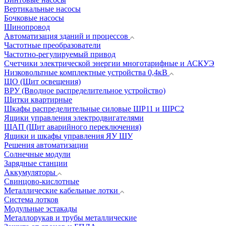
Вертикальные насосы
Бочковые насосы
Шинопровод
Автоматизация зданий и процессов
Частотные преобразователи
Частотно-регулируемый привод
Счетчики электрической энергии многотарифные и АСКУЭ
Низковольтные комплектные устройства 0,4кВ
ЩО (Щит освещения)
ВРУ (Вводное распределительное устройство)
Щитки квартирные
Шкафы распределительные силовые ШР11 и ШРС2
Ящики управления электродвигателями
ЩАП (Щит аварийного переключения)
Ящики и шкафы управления ЯУ ШУ
Решения автоматизации
Солнечные модули
Зарядные станции
Аккумуляторы
Свинцово-кислотные
Металлические кабельные лотки
Система лотков
Модульные эстакады
Металлорукав и трубы металлические