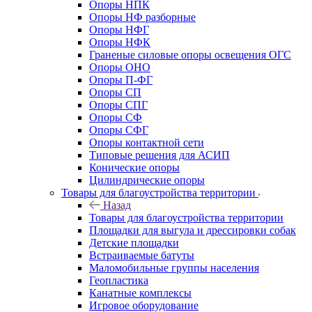
Опоры НПК
Опоры НФ разборные
Опоры НФГ
Опоры НФК
Граненые силовые опоры освещения ОГС
Опоры ОНО
Опоры П-ФГ
Опоры СП
Опоры СПГ
Опоры СФ
Опоры СФГ
Опоры контактной сети
Типовые решения для АСИП
Конические опоры
Цилиндрические опоры
Товары для благоустройства территории
Назад
Товары для благоустройства территории
Площадки для выгула и дрессировки собак
Детские площадки
Встраиваемые батуты
Маломобильные группы населения
Геопластика
Канатные комплексы
Игровое оборудование