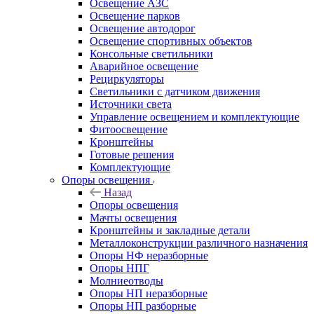
Освещение АЗС
Освещение парков
Освещение автодорог
Освещение спортивных объектов
Консольные светильники
Аварийное освещение
Рециркуляторы
Светильники с датчиком движения
Источники света
Управление освещением и комплектующие
Фитоосвещение
Кронштейны
Готовые решения
Комплектующие
Опоры освещения
Назад
Опоры освещения
Мачты освещения
Кронштейны и закладные детали
Металлоконструкции различного назначения
Опоры НФ неразборные
Опоры НПГ
Молниеотводы
Опоры НП неразборные
Опоры НП разборные