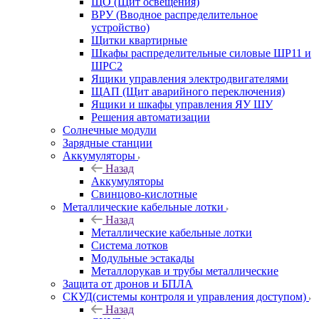
ЩО (Щит освещения)
ВРУ (Вводное распределительное
устройство)
Щитки квартирные
Шкафы распределительные силовые ШР11 и
ШРС2
Ящики управления электродвигателями
ЩАП (Щит аварийного переключения)
Ящики и шкафы управления ЯУ ШУ
Решения автоматизации
Солнечные модули
Зарядные станции
Аккумуляторы
Назад
Аккумуляторы
Свинцово-кислотные
Металлические кабельные лотки
Назад
Металлические кабельные лотки
Система лотков
Модульные эстакады
Металлорукав и трубы металлические
Защита от дронов и БПЛА
СКУД(системы контроля и управления доступом)
Назад