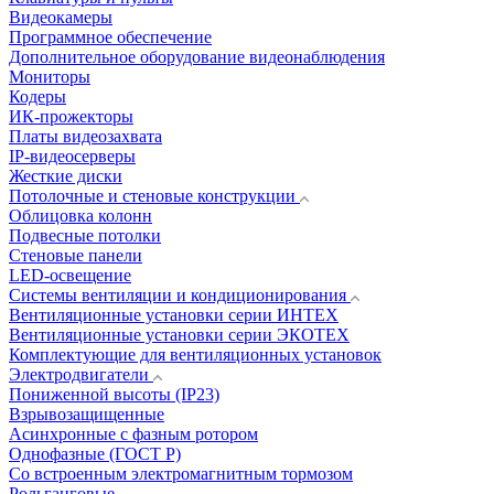
Видеокамеры
Программное обеспечение
Дополнительное оборудование видеонаблюдения
Мониторы
Кодеры
ИК-прожекторы
Платы видеозахвата
IP-видеосерверы
Жесткие диски
Потолочные и стеновые конструкции
Облицовка колонн
Подвесные потолки
Стеновые панели
LED-освещение
Системы вентиляции и кондиционирования
Вентиляционные установки серии ИНТЕХ
Вентиляционные установки серии ЭКОТЕХ
Комплектующие для вентиляционных установок
Электродвигатели
Пониженной высоты (IP23)
Взрывозащищенные
Асинхронные с фазным ротором
Однофазные (ГОСТ Р)
Со встроенным электромагнитным тормозом
Рольганговые