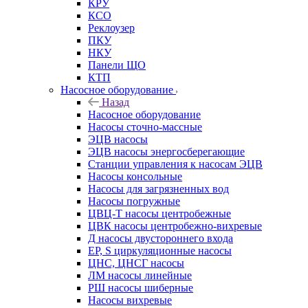
КРУ
КСО
Реклоузер
ПКУ
НКУ
Панели ЩО
КТП
Насосное оборудование
Назад
Насосное оборудование
Насосы сточно-массные
ЭЦВ насосы
ЭЦВ насосы энергосберегающие
Станции управления к насосам ЭЦВ
Насосы консольные
Насосы для загрязненных вод
Насосы погружные
ЦВЦ-Т насосы центробежные
ЦВК насосы центробежно-вихревые
Д насосы двустороннего входа
EP, S циркуляционные насосы
ЦНС, ЦНСГ насосы
ЛМ насосы линейные
РШ насосы шиберные
Насосы вихревые