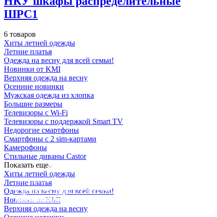
НКУ шкафы распределительные
ШРС1
6 товаров
Хиты летней одежды
Летние платья
Одежда на весну для всей семьи!
Новинки от KMI
Верхняя одежда на весну
Осенние новинки
Мужская одежда из хлопка
Большие размеры
Телевизоры с Wi-Fi
Телевизоры с поддержкой Smart TV
Недорогие смартфоны
Смартфоны с 2 sim-картами
Камерофоны
Стильные диваны Castor
Показать еще
Хиты летней одежды
Освещение
Летние платья
Освещение
Освещение
Освещение
СТРОИТЕЛЬНЫЙ ГИПЕРМАРКЕТ «ЛЕРУА
Одежда на весну для всей семьи!
Здания префектуры ТиНАО
Калужский завод путевых машин и гидроприводов
МЕРЛЕН»
Железнодорожный вокзал Арзамас-1
Новинки от KMI
Верхняя одежда на весну