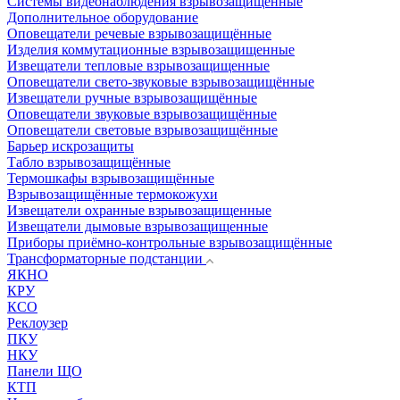
Системы видеонаблюдения взрывозащищенные
Дополнительное оборудование
Оповещатели речевые взрывозащищённые
Изделия коммутационные взрывозащищенные
Извещатели тепловые взрывозащищенные
Оповещатели свето-звуковые взрывозащищённые
Извещатели ручные взрывозащищённые
Оповещатели звуковые взрывозащищённые
Оповещатели световые взрывозащищённые
Барьер искрозащиты
Табло взрывозащищённые
Термошкафы взрывозащищённые
Взрывозащищённые термокожухи
Извещатели охранные взрывозащищенные
Извещатели дымовые взрывозащищенные
Приборы приёмно-контрольные взрывозащищённые
Трансформаторные подстанции
ЯКНО
КРУ
КСО
Реклоузер
ПКУ
НКУ
Панели ЩО
КТП