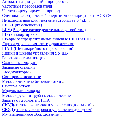
Автоматизация зданий и процессов
Частотные преобразователи
Частотно-регулируемый привод
Счетчики электрической энергии многотарифные и АСКУЭ
Низковольтные комплектные устройства 0,4кВ
ЩО (Щит освещения)
ВРУ (Вводное распределительное устройство)
Щитки квартирные
Шкафы распределительные силовые ШР11 и ШРС2
Ящики управления электродвигателями
ЩАП (Щит аварийного переключения)
Ящики и шкафы управления ЯУ ШУ
Решения автоматизации
Солнечные модули
Зарядные станции
Аккумуляторы
Свинцово-кислотные
Металлические кабельные лотки
Система лотков
Модульные эстакады
Металлорукав и трубы металлические
Защита от дронов и БПЛА
СКУД(системы контроля и управления доступом)
СКУД (системы контроля и управления доступом)
Мультимедийное оборудование