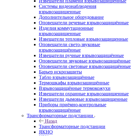
Извещатели пламени взрывозащищённые
Системы видеонаблюдения
взрывозащищенные
Дополнительное оборудование
Оповещатели речевые взрывозащищённые
Изделия коммутационные
взрывозащищенные
Извещатели тепловые взрывозащищенные
Оповещатели свето-звуковые
взрывозащищённые
Извещатели ручные взрывозащищённые
Оповещатели звуковые взрывозащищённые
Оповещатели световые взрывозащищённые
Барьер искрозащиты
Табло взрывозащищённые
Термошкафы взрывозащищённые
Взрывозащищённые термокожухи
Извещатели охранные взрывозащищенные
Извещатели дымовые взрывозащищенные
Приборы приёмно-контрольные
взрывозащищённые
Трансформаторные подстанции
Назад
Трансформаторные подстанции
ЯКНО