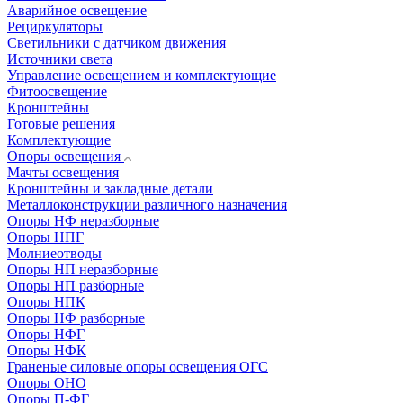
Аварийное освещение
Рециркуляторы
Светильники с датчиком движения
Источники света
Управление освещением и комплектующие
Фитоосвещение
Кронштейны
Готовые решения
Комплектующие
Опоры освещения
Мачты освещения
Кронштейны и закладные детали
Металлоконструкции различного назначения
Опоры НФ неразборные
Опоры НПГ
Молниеотводы
Опоры НП неразборные
Опоры НП разборные
Опоры НПК
Опоры НФ разборные
Опоры НФГ
Опоры НФК
Граненые силовые опоры освещения ОГС
Опоры ОНО
Опоры П-ФГ