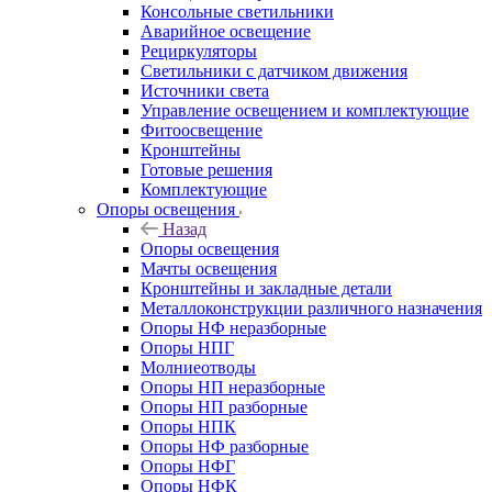
Консольные светильники
Аварийное освещение
Рециркуляторы
Светильники с датчиком движения
Источники света
Управление освещением и комплектующие
Фитоосвещение
Кронштейны
Готовые решения
Комплектующие
Опоры освещения
Назад
Опоры освещения
Мачты освещения
Кронштейны и закладные детали
Металлоконструкции различного назначения
Опоры НФ неразборные
Опоры НПГ
Молниеотводы
Опоры НП неразборные
Опоры НП разборные
Опоры НПК
Опоры НФ разборные
Опоры НФГ
Опоры НФК