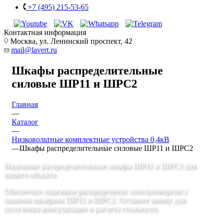
+7 (495) 215-53-65
Контактная информация
Москва, ул. Ленинский проспект, 42
mail@lavert.ru
Шкафы распределительные
силовые ШР11 и ШРС2
Главная
—
Каталог
—
Низковольтные комплектные устройства 0,4кВ
—
Шкафы распределительные силовые ШР11 и ШРС2
Надежные распределительные шкафы ШР11 и ШРС2 для
вашего объекта
Обеспечьте надежное распределение электроэнергии с
нашими шкафами ШР11 и ШРС2. Оставьте заявку для
получения консультации и расчета стоимости.