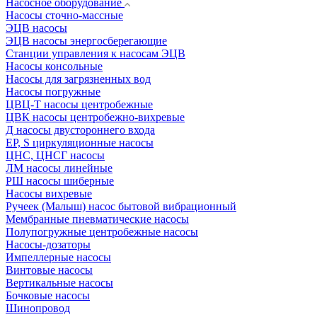
Насосное оборудование
Насосы сточно-массные
ЭЦВ насосы
ЭЦВ насосы энергосберегающие
Станции управления к насосам ЭЦВ
Насосы консольные
Насосы для загрязненных вод
Насосы погружные
ЦВЦ-Т насосы центробежные
ЦВК насосы центробежно-вихревые
Д насосы двустороннего входа
EP, S циркуляционные насосы
ЦНС, ЦНСГ насосы
ЛМ насосы линейные
РШ насосы шиберные
Насосы вихревые
Ручеек (Малыш) насос бытовой вибрационный
Мембранные пневматические насосы
Полупогружные центробежные насосы
Насосы-дозаторы
Импеллерные насосы
Винтовые насосы
Вертикальные насосы
Бочковые насосы
Шинопровод