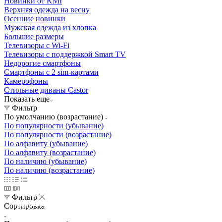
Новинки от KMI
Верхняя одежда на весну
Осенние новинки
Мужская одежда из хлопка
Большие размеры
Телевизоры с Wi-Fi
Телевизоры с поддержкой Smart TV
Недорогие смартфоны
Смартфоны с 2 sim-картами
Камерофоны
Стильные диваны Castor
Показать еще
Фильтр
По умолчанию (возрастание)
По популярности (убывание)
По популярности (возрастание)
По алфавиту (убывание)
По алфавиту (возрастание)
По наличию (убывание)
По наличию (возрастание)
Освещение
Освещение
Освещение
Освещение
СТРОИТЕЛЬНЫЙ ГИПЕРМАРКЕТ «ЛЕРУА
Фильтр
Здания префектуры ТиНАО
Калужский завод путевых машин и гидроприводов
МЕРЛЕН»
Железнодорожный вокзал Арзамас-1
Сортировка