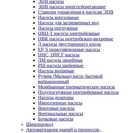
ЭЦВ насосы
ЭЦВ насосы энергосберегающие
Станции управления к насосам ЭЦВ
Насосы консольные
Насосы для загрязненных вод
Насосы погружные
ЦВЦ-Т насосы центробежные
ЦВК насосы центробежно-вихревые
Д насосы двустороннего входа
EP, S циркуляционные насосы
ЦНС, ЦНСГ насосы
ЛМ насосы линейные
РШ насосы шиберные
Насосы вихревые
Ручеек (Малыш) насос бытовой
вибрационный
Мембранные пневматические насосы
Полупогружные центробежные насосы
Насосы-дозаторы
Импеллерные насосы
Винтовые насосы
Вертикальные насосы
Бочковые насосы
Шинопровод
Автоматизация зданий и процессов