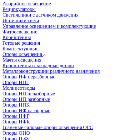
Аварийное освещение
Рециркуляторы
Светильники с датчиком движения
Источники света
Управление освещением и комплектующие
Фитоосвещение
Кронштейны
Готовые решения
Комплектующие
Опоры освещения
Мачты освещения
Кронштейны и закладные детали
Металлоконструкции различного назначения
Опоры НФ неразборные
Опоры НПГ
Молниеотводы
Опоры НП неразборные
Опоры НП разборные
Опоры НПК
Опоры НФ разборные
Опоры НФГ
Опоры НФК
Граненые силовые опоры освещения ОГС
Опоры ОНО
Опоры П-ФГ