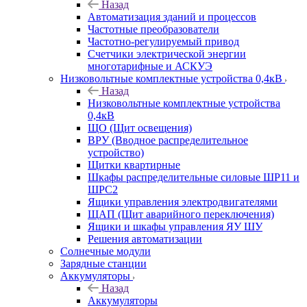
Назад
Автоматизация зданий и процессов
Частотные преобразователи
Частотно-регулируемый привод
Счетчики электрической энергии
многотарифные и АСКУЭ
Низковольтные комплектные устройства 0,4кВ
Назад
Низковольтные комплектные устройства
0,4кВ
ЩО (Щит освещения)
ВРУ (Вводное распределительное
устройство)
Щитки квартирные
Шкафы распределительные силовые ШР11 и
ШРС2
Ящики управления электродвигателями
ЩАП (Щит аварийного переключения)
Ящики и шкафы управления ЯУ ШУ
Решения автоматизации
Солнечные модули
Зарядные станции
Аккумуляторы
Назад
Аккумуляторы