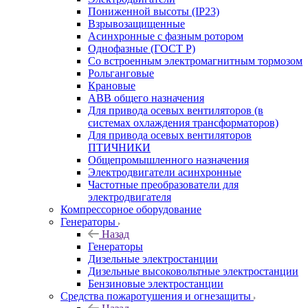
Пониженной высоты (IP23)
Взрывозащищенные
Асинхронные с фазным ротором
Однофазные (ГОСТ Р)
Со встроенным электромагнитным тормозом
Рольганговые
Крановые
АВВ общего назначения
Для привода осевых вентиляторов (в
системах охлаждения трансформаторов)
Для привода осевых вентиляторов
ПТИЧНИКИ
Общепромышленного назначения
Электродвигатели асинхронные
Частотные преобразователи для
электродвигателя
Компрессорное оборудование
Генераторы
Назад
Генераторы
Дизельные электростанции
Дизельные высоковольтные электростанции
Бензиновые электростанции
Средства пожаротушения и огнезащиты