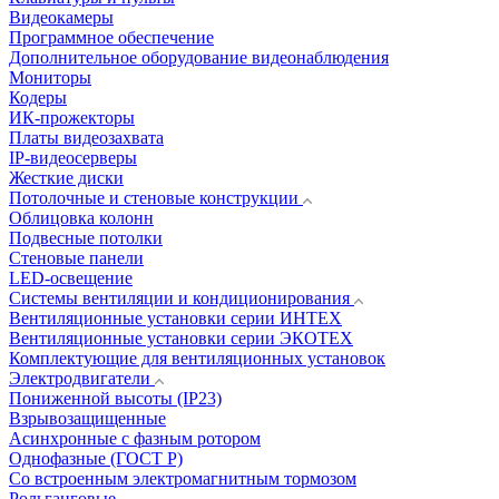
Видеокамеры
Программное обеспечение
Дополнительное оборудование видеонаблюдения
Мониторы
Кодеры
ИК-прожекторы
Платы видеозахвата
IP-видеосерверы
Жесткие диски
Потолочные и стеновые конструкции
Облицовка колонн
Подвесные потолки
Стеновые панели
LED-освещение
Системы вентиляции и кондиционирования
Вентиляционные установки серии ИНТЕХ
Вентиляционные установки серии ЭКОТЕХ
Комплектующие для вентиляционных установок
Электродвигатели
Пониженной высоты (IP23)
Взрывозащищенные
Асинхронные с фазным ротором
Однофазные (ГОСТ Р)
Со встроенным электромагнитным тормозом
Рольганговые