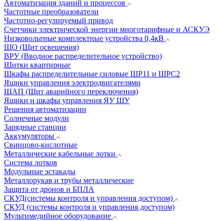
Автоматизация зданий и процессов
Частотные преобразователи
Частотно-регулируемый привод
Счетчики электрической энергии многотарифные и АСКУЭ
Низковольтные комплектные устройства 0,4кВ
ЩО (Щит освещения)
ВРУ (Вводное распределительное устройство)
Щитки квартирные
Шкафы распределительные силовые ШР11 и ШРС2
Ящики управления электродвигателями
ЩАП (Щит аварийного переключения)
Ящики и шкафы управления ЯУ ШУ
Решения автоматизации
Солнечные модули
Зарядные станции
Аккумуляторы
Свинцово-кислотные
Металлические кабельные лотки
Система лотков
Модульные эстакады
Металлорукав и трубы металлические
Защита от дронов и БПЛА
СКУД(системы контроля и управления доступом)
СКУД (системы контроля и управления доступом)
Мультимедийное оборудование