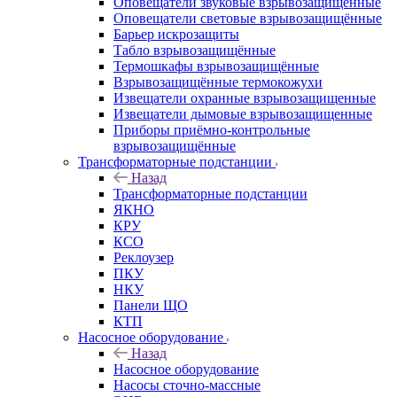
Оповещатели звуковые взрывозащищённые
Оповещатели световые взрывозащищённые
Барьер искрозащиты
Табло взрывозащищённые
Термошкафы взрывозащищённые
Взрывозащищённые термокожухи
Извещатели охранные взрывозащищенные
Извещатели дымовые взрывозащищенные
Приборы приёмно-контрольные
взрывозащищённые
Трансформаторные подстанции
Назад
Трансформаторные подстанции
ЯКНО
КРУ
КСО
Реклоузер
ПКУ
НКУ
Панели ЩО
КТП
Насосное оборудование
Назад
Насосное оборудование
Насосы сточно-массные