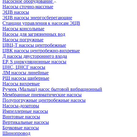
Насосное оборудование
Насосы сточно-массные
ЭЦВ насосы
ЭЦВ насосы энергосберегающие
Станции управления к насосам ЭЦВ
Насосы консольные
Насосы для загрязненных вод
Насосы погружные
ЦВЦ-Т насосы центробежные
ЦВК насосы центробежно-вихревые
Д насосы двустороннего входа
EP, S циркуляционные насосы
ЦНС, ЦНСГ насосы
ЛМ насосы линейные
РШ насосы шиберные
Насосы вихревые
Ручеек (Малыш) насос бытовой вибрационный
Мембранные пневматические насосы
Полупогружные центробежные насосы
Насосы-дозаторы
Импеллерные насосы
Винтовые насосы
Вертикальные насосы
Бочковые насосы
Шинопровод