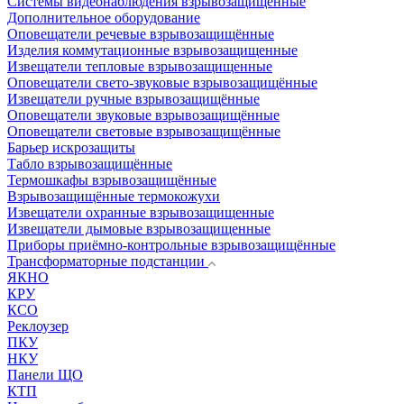
Системы видеонаблюдения взрывозащищенные
Дополнительное оборудование
Оповещатели речевые взрывозащищённые
Изделия коммутационные взрывозащищенные
Извещатели тепловые взрывозащищенные
Оповещатели свето-звуковые взрывозащищённые
Извещатели ручные взрывозащищённые
Оповещатели звуковые взрывозащищённые
Оповещатели световые взрывозащищённые
Барьер искрозащиты
Табло взрывозащищённые
Термошкафы взрывозащищённые
Взрывозащищённые термокожухи
Извещатели охранные взрывозащищенные
Извещатели дымовые взрывозащищенные
Приборы приёмно-контрольные взрывозащищённые
Трансформаторные подстанции
ЯКНО
КРУ
КСО
Реклоузер
ПКУ
НКУ
Панели ЩО
КТП