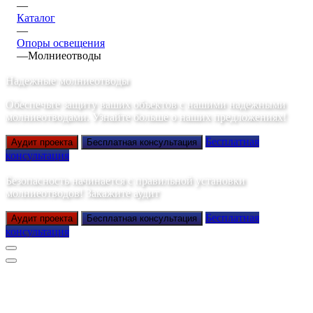
—
Каталог
—
Опоры освещения
—
Молниеотводы
Надежные молниеотводы
Обеспечьте защиту ваших объектов с нашими надежными
молниеотводами. Узнайте больше о наших предложениях!
Бесплатная
Аудит проекта
Бесплатная консультация
консультация
Безопасность начинается с правильной установки
молниеотводов! Закажите аудит
Бесплатная
Аудит проекта
Бесплатная консультация
консультация