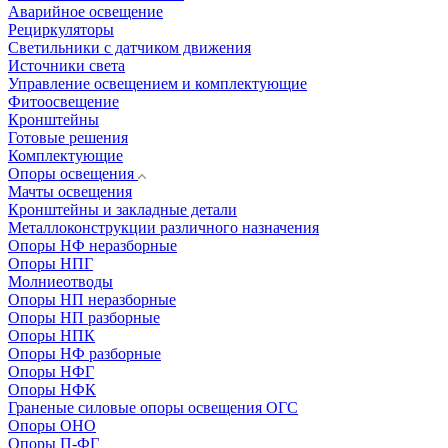
Аварийное освещение
Рециркуляторы
Светильники с датчиком движения
Источники света
Управление освещением и комплектующие
Фитоосвещение
Кронштейны
Готовые решения
Комплектующие
Опоры освещения
Мачты освещения
Кронштейны и закладные детали
Металлоконструкции различного назначения
Опоры НФ неразборные
Опоры НПГ
Молниеотводы
Опоры НП неразборные
Опоры НП разборные
Опоры НПК
Опоры НФ разборные
Опоры НФГ
Опоры НФК
Граненые силовые опоры освещения ОГС
Опоры ОНО
Опоры П-ФГ