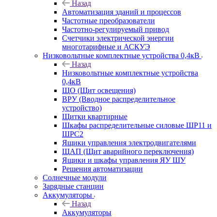
Назад
Автоматизация зданий и процессов
Частотные преобразователи
Частотно-регулируемый привод
Счетчики электрической энергии
многотарифные и АСКУЭ
Низковольтные комплектные устройства 0,4кВ
Назад
Низковольтные комплектные устройства
0,4кВ
ЩО (Щит освещения)
ВРУ (Вводное распределительное
устройство)
Щитки квартирные
Шкафы распределительные силовые ШР11 и
ШРС2
Ящики управления электродвигателями
ЩАП (Щит аварийного переключения)
Ящики и шкафы управления ЯУ ШУ
Решения автоматизации
Солнечные модули
Зарядные станции
Аккумуляторы
Назад
Аккумуляторы