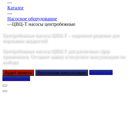
—
Каталог
—
Насосное оборудование
—
ЦВЦ-Т насосы центробежные
Центробежные насосы ЦВЦ-Т – надежное решение для
перекачки жидкостей
Центробежные насосы ЦВЦ-Т для различных сфер
применения. Оставьте заявку и получите консультацию по
выбору.
Бесплатная
Аудит проекта
Бесплатная консультация
консультация