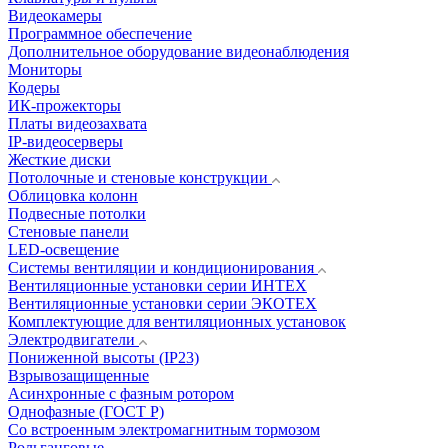
Видеокамеры
Программное обеспечение
Дополнительное оборудование видеонаблюдения
Мониторы
Кодеры
ИК-прожекторы
Платы видеозахвата
IP-видеосерверы
Жесткие диски
Потолочные и стеновые конструкции
Облицовка колонн
Подвесные потолки
Стеновые панели
LED-освещение
Системы вентиляции и кондиционирования
Вентиляционные установки серии ИНТЕХ
Вентиляционные установки серии ЭКОТЕХ
Комплектующие для вентиляционных установок
Электродвигатели
Пониженной высоты (IP23)
Взрывозащищенные
Асинхронные с фазным ротором
Однофазные (ГОСТ Р)
Со встроенным электромагнитным тормозом
Рольганговые