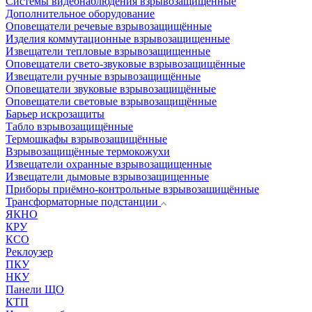
Системы видеонаблюдения взрывозащищенные
Дополнительное оборудование
Оповещатели речевые взрывозащищённые
Изделия коммутационные взрывозащищенные
Извещатели тепловые взрывозащищенные
Оповещатели свето-звуковые взрывозащищённые
Извещатели ручные взрывозащищённые
Оповещатели звуковые взрывозащищённые
Оповещатели световые взрывозащищённые
Барьер искрозащиты
Табло взрывозащищённые
Термошкафы взрывозащищённые
Взрывозащищённые термокожухи
Извещатели охранные взрывозащищенные
Извещатели дымовые взрывозащищенные
Приборы приёмно-контрольные взрывозащищённые
Трансформаторные подстанции
ЯКНО
КРУ
КСО
Реклоузер
ПКУ
НКУ
Панели ЩО
КТП