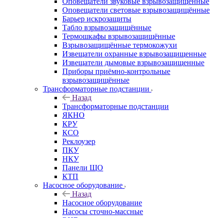
Оповещатели звуковые взрывозащищённые
Оповещатели световые взрывозащищённые
Барьер искрозащиты
Табло взрывозащищённые
Термошкафы взрывозащищённые
Взрывозащищённые термокожухи
Извещатели охранные взрывозащищенные
Извещатели дымовые взрывозащищенные
Приборы приёмно-контрольные
взрывозащищённые
Трансформаторные подстанции
Назад
Трансформаторные подстанции
ЯКНО
КРУ
КСО
Реклоузер
ПКУ
НКУ
Панели ЩО
КТП
Насосное оборудование
Назад
Насосное оборудование
Насосы сточно-массные