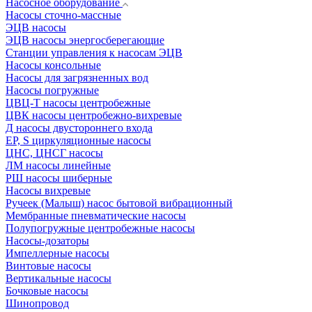
Насосное оборудование
Насосы сточно-массные
ЭЦВ насосы
ЭЦВ насосы энергосберегающие
Станции управления к насосам ЭЦВ
Насосы консольные
Насосы для загрязненных вод
Насосы погружные
ЦВЦ-Т насосы центробежные
ЦВК насосы центробежно-вихревые
Д насосы двустороннего входа
EP, S циркуляционные насосы
ЦНС, ЦНСГ насосы
ЛМ насосы линейные
РШ насосы шиберные
Насосы вихревые
Ручеек (Малыш) насос бытовой вибрационный
Мембранные пневматические насосы
Полупогружные центробежные насосы
Насосы-дозаторы
Импеллерные насосы
Винтовые насосы
Вертикальные насосы
Бочковые насосы
Шинопровод