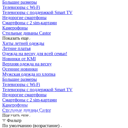
Большие размеры
Телевизоры с Wi-Fi
Телевизоры с поддержкой Smart TV
Недорогие смартфоны
Смартфоны с 2 sim-картами
Камерофоны
Стильные диваны Castor
Показать еще
Хиты летней одежды
Летние платья
Одежда на весну для всей семьи!
Новинки от KMI
Верхняя одежда на весну
Осенние новинки
Мужская одежда из хлопка
Большие размеры
Телевизоры с Wi-Fi
Телевизоры с поддержкой Smart TV
Недорогие смартфоны
Смартфоны с 2 sim-картами
Камерофоны
Освещение
Стильные диваны Castor
Освещение
Освещение
Освещение
СТРОИТЕЛЬНЫЙ ГИПЕРМАРКЕТ «ЛЕРУА
Показать еще
Здания префектуры ТиНАО
Калужский завод путевых машин и гидроприводов
МЕРЛЕН»
Железнодорожный вокзал Арзамас-1
Фильтр
По умолчанию (возрастание)