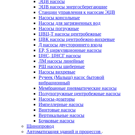
ЭЦВ насосы
ЭЦВ насосы энергосберегающие
Станции управления к насосам ЭЦВ
Насосы консольные
Насосы для загрязненных вод
Насосы погружные
ЦВЦ-Т насосы центробежные
ЦВК насосы центробежно-вихревые
Д насосы двустороннего входа
EP, S циркуляционные насосы
ЦНС, ЦНСГ насосы
ЛМ насосы линейные
РШ насосы шиберные
Насосы вихревые
Ручеек (Малыш) насос бытовой
вибрационный
Мембранные пневматические насосы
Полупогружные центробежные насосы
Насосы-дозаторы
Импеллерные насосы
Винтовые насосы
Вертикальные насосы
Бочковые насосы
Шинопровод
Автоматизация зданий и процессов