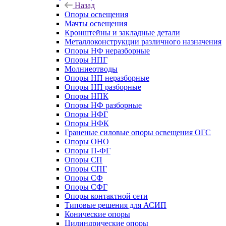
Назад
Опоры освещения
Мачты освещения
Кронштейны и закладные детали
Металлоконструкции различного назначения
Опоры НФ неразборные
Опоры НПГ
Молниеотводы
Опоры НП неразборные
Опоры НП разборные
Опоры НПК
Опоры НФ разборные
Опоры НФГ
Опоры НФК
Граненые силовые опоры освещения ОГС
Опоры ОНО
Опоры П-ФГ
Опоры СП
Опоры СПГ
Опоры СФ
Опоры СФГ
Опоры контактной сети
Типовые решения для АСИП
Конические опоры
Цилиндрические опоры