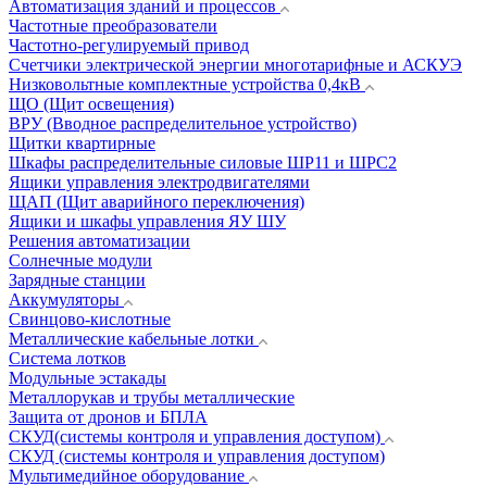
Автоматизация зданий и процессов
Частотные преобразователи
Частотно-регулируемый привод
Счетчики электрической энергии многотарифные и АСКУЭ
Низковольтные комплектные устройства 0,4кВ
ЩО (Щит освещения)
ВРУ (Вводное распределительное устройство)
Щитки квартирные
Шкафы распределительные силовые ШР11 и ШРС2
Ящики управления электродвигателями
ЩАП (Щит аварийного переключения)
Ящики и шкафы управления ЯУ ШУ
Решения автоматизации
Солнечные модули
Зарядные станции
Аккумуляторы
Свинцово-кислотные
Металлические кабельные лотки
Система лотков
Модульные эстакады
Металлорукав и трубы металлические
Защита от дронов и БПЛА
СКУД(системы контроля и управления доступом)
СКУД (системы контроля и управления доступом)
Мультимедийное оборудование