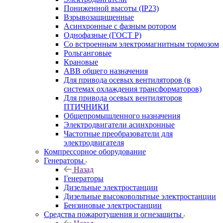
Пониженной высоты (IP23)
Взрывозащищенные
Асинхронные с фазным ротором
Однофазные (ГОСТ Р)
Со встроенным электромагнитным тормозом
Рольганговые
Крановые
АВВ общего назначения
Для привода осевых вентиляторов (в
системах охлаждения трансформаторов)
Для привода осевых вентиляторов
ПТИЧНИКИ
Общепромышленного назначения
Электродвигатели асинхронные
Частотные преобразователи для
электродвигателя
Компрессорное оборудование
Генераторы
Назад
Генераторы
Дизельные электростанции
Дизельные высоковольтные электростанции
Бензиновые электростанции
Средства пожаротушения и огнезащиты