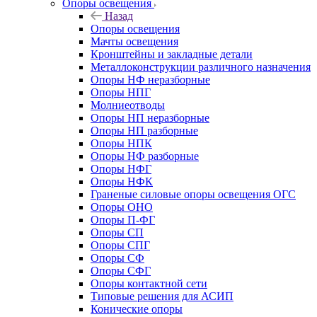
Опоры освещения
Назад
Опоры освещения
Мачты освещения
Кронштейны и закладные детали
Металлоконструкции различного назначения
Опоры НФ неразборные
Опоры НПГ
Молниеотводы
Опоры НП неразборные
Опоры НП разборные
Опоры НПК
Опоры НФ разборные
Опоры НФГ
Опоры НФК
Граненые силовые опоры освещения ОГС
Опоры ОНО
Опоры П-ФГ
Опоры СП
Опоры СПГ
Опоры СФ
Опоры СФГ
Опоры контактной сети
Типовые решения для АСИП
Конические опоры