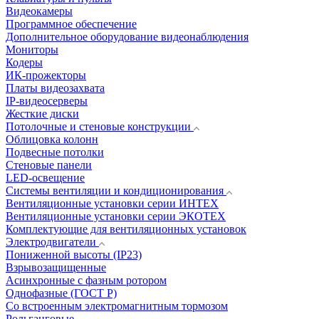
Видеокамеры
Программное обеспечение
Дополнительное оборудование видеонаблюдения
Мониторы
Кодеры
ИК-прожекторы
Платы видеозахвата
IP-видеосерверы
Жесткие диски
Потолочные и стеновые конструкции
Облицовка колонн
Подвесные потолки
Стеновые панели
LED-освещение
Системы вентиляции и кондиционирования
Вентиляционные установки серии ИНТЕХ
Вентиляционные установки серии ЭКОТЕХ
Комплектующие для вентиляционных установок
Электродвигатели
Пониженной высоты (IP23)
Взрывозащищенные
Асинхронные с фазным ротором
Однофазные (ГОСТ Р)
Со встроенным электромагнитным тормозом
Рольганговые